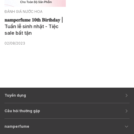
ĐÁNH GIÁ NƯỚC HOA
𝐧𝐚𝐦𝐩𝐞𝐫𝐟𝐮𝐦𝐞 𝟏𝟎𝐭𝐡 𝐁𝐢𝐫𝐭𝐡𝐝𝐚𝐲 |
Tuần lễ sinh nhật - Tiệc
sale bất tận
02/08/2023
Tuyển dụng
Câu hỏi thường gặp
namperfume