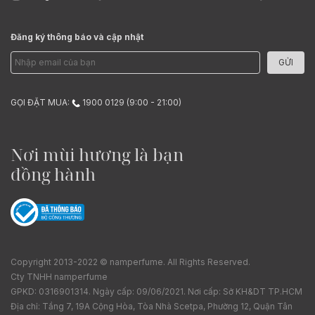
Đăng ký thông báo và cập nhật
GỬI
GỌI ĐẶT MUA:
1900 0129 (9:00 - 21:00)
Nơi mùi hương là bạn
đồng hành
Copyright 2013-2022 © namperfume. All Rights Reserved.
Cty TNHH namperfume
GPKD: 0316901314. Ngày cấp: 09/06/2021. Nơi cấp: Sở KH&DT TP.HCM
Địa chỉ: Tầng 7, 19A Cộng Hòa, Tòa Nhà Scetpa, Phường 12, Quận Tân