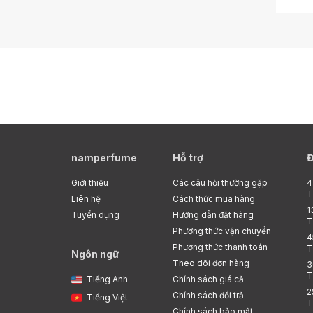
namperfume
Hỗ trợ
Đ
Giới thiệu
Các câu hỏi thường gặp
4
T
Liên hệ
Cách thức mua hàng
1
Tuyển dụng
Hướng dẫn đặt hàng
T
Phương thức vận chuyển
4
Phương thức thanh toán
T
Ngôn ngữ
Theo dõi đơn hàng
3
T
Tiếng Anh
Chính sách giá cả
2
Chính sách đổi trả
Tiếng Việt
T
Chính sách bảo mật