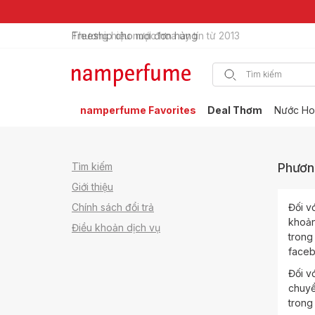
Freeship cho mọi đơn hàng
Thương hiệu nước hoa uy tín từ 2013
namperfume Favorites
Deal Thơm
Nước Ho
Tìm kiếm
Phươn
Giới thiệu
Chính sách đổi trả
Đối v
khoản
Điều khoản dịch vụ
trong
faceb
Đối v
chuyể
trong