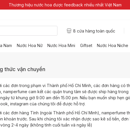
Thương hiệu nước hoa được feedback nhiều nhất Việt Nam
8 cửa hàng toàn quốc
a Nam
Nước Hoa Nữ
Nước Hoa Mini
Giftset
Nước Hoa Niche
g thức vận chuyển
ới các đơn trong phạm vi Thành phố Hồ Chí Minh, các đơn hàng có 
, namperfume cam kết các quận trung tâm sẽ được ship hàng trong 2
 ngày từ khung giờ 9.00 am đến 15.00 pm. Nếu bạn muốn ship hẹn giờ
ook, instagram của chúng tôi để được hỗ trợ.
ới các đơn hàng Tỉnh (ngoài Thành phố Hồ Chí Minh), namperfume th
n khoản trước. Sau khi chúng tôi xác nhận được sao kê số tiền, đơ
 vòng 2-4 ngày (không tính cuối tuần và ngày lễ)