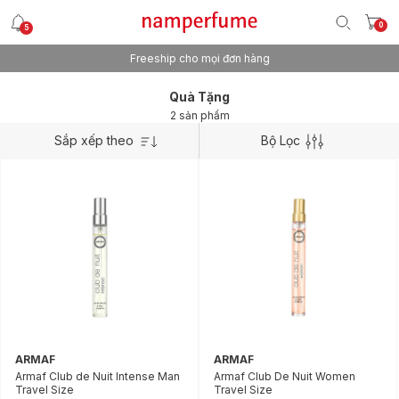
0
5
Freeship cho mọi đơn hàng
Quà Tặng
2 sản phẩm
Sắp xếp theo
Bộ Lọc
ARMAF
ARMAF
Armaf Club de Nuit Intense Man
Armaf Club De Nuit Women
Travel Size
Travel Size