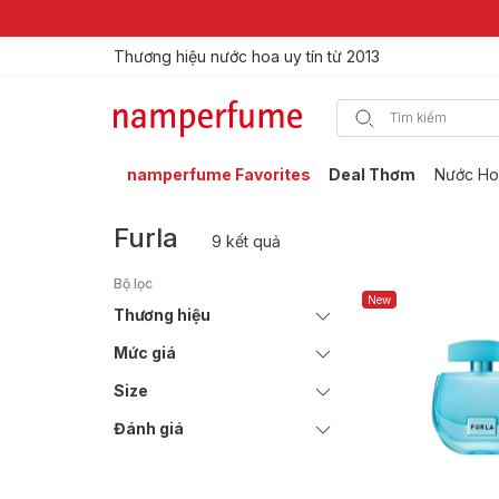
Freeship cho mọi đơn hàng
Thương hiệu nước hoa uy tín từ 2013
namperfume Favorites
Deal Thơm
Nước Ho
Furla
9 kết quả
Bộ lọc
New
Thương hiệu
Mức giá
Size
Đánh giá