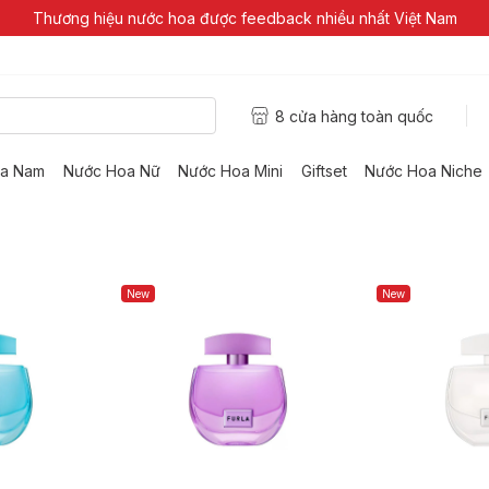
Thương hiệu nước hoa được feedback nhiều nhất Việt Nam
8 cửa hàng toàn quốc
a Nam
Nước Hoa Nữ
Nước Hoa Mini
Giftset
Nước Hoa Niche
New
New