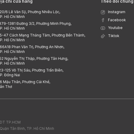
ịa chỉ cửa hàng
Theo dõi chúng 
20/6 Lê Văn Sỹ, Phường Nhiêu Lộc,
Instagram
P. Hồ Chí Minh
Facebook
379-1381 Đường 3/2, Phường Minh Phụng,
Youtube
P. Hồ Chí Minh
5-47 Cách Mạng Tháng Tám, Phường Bến Thành,
Tiktok
P. Hồ Chí Minh
66A18 Phan Văn Trị, Phường An Nhơn,
P. Hồ Chí Minh
52 Nguyễn Thị Thập, Phường Tân Hưng,
P. Hồ Chí Minh
23-125 Võ Thị Sáu, Phường Trấn Biên,
P. Đồng Nai
6 Mậu Thân, Phường Cái Khế,
ần Thơ
H&DT TP.HCM
 Quận Tân Bình, TP. Hồ Chí Minh