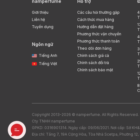
namperfume
Hỗ trợ
Đ
Giới thiệu
Các câu hỏi thường gặp
4
T
Liên hệ
Cách thức mua hàng
1
Tuyển dụng
Hướng dẫn đặt hàng
T
Phương thức vận chuyển
4
Phương thức thanh toán
T
Ngôn ngữ
Theo dõi đơn hàng
3
T
Tiếng Anh
Chính sách giá cả
2
Chính sách đổi trả
Tiếng Việt
T
Chính sách bảo mật
1
T
8
C
Copyright 2013-2026 © namperfume. All Rights Reserved.
Cty TNHH namperfume
GPKD: 0316901314. Ngày cấp: 09/06/2021. Nơi cấp: Sở K
Địa chỉ: Tầng 7, 19A Cộng Hòa, Tòa Nhà Scetpa, Phường 12,