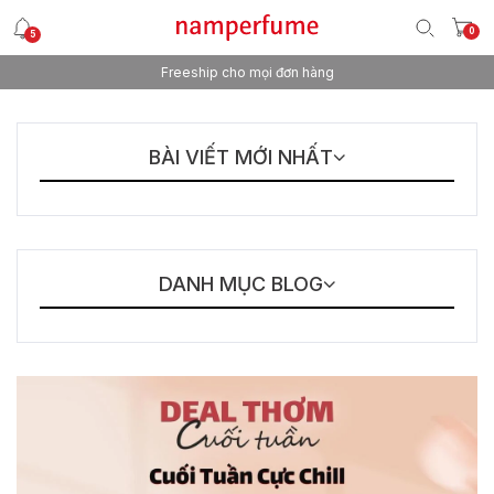
0
5
Freeship cho mọi đơn hàng
BÀI VIẾT MỚI NHẤT
DANH MỤC BLOG