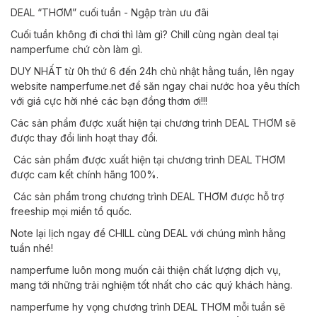
DEAL “THƠM” cuối tuần - Ngập tràn ưu đãi
Cuối tuần không đi chơi thì làm gì? Chill cùng ngàn deal tại
namperfume chứ còn làm gì.
DUY NHẤT từ 0h thứ 6 đến 24h chủ nhật hằng tuần, lên ngay
website
namperfume.net
để săn ngay chai nước hoa yêu thích
với giá cực hời nhé các bạn đồng thơm ơi!!!
Các sản phẩm được xuất hiện tại chương trình DEAL THƠM sẽ
được thay đổi linh hoạt thay đổi.
Các sản phẩm được xuất hiện tại chương trình DEAL THƠM
được cam kết chính hãng 100%.
Các sản phẩm trong chương trình DEAL THƠM được hỗ trợ
freeship mọi miền tổ quốc.
Note lại lịch ngay để CHILL cùng DEAL với chúng mình hằng
tuần nhé!
namperfume luôn mong muốn cải thiện chất lượng dịch vụ,
mang tới những trải nghiệm tốt nhất cho các quý khách hàng.
namperfume hy vọng chương trình DEAL THƠM mỗi tuần sẽ