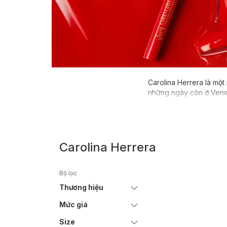
Carolina Herrera là một
những ngày còn ở Venezu
qua từng bộ cánh mà bà
York vào năm 1980, bằn
yêu cầu, với những khá
thống Mỹ Kennedy. Chính
triển lên nhanh chóng, 
Carolina Herrera
cũng các nhà thiết kế 
Bộ lọc
Có lẽ chính vì xuất thâ
Carolina Herrera từ rất
Thương hiệu
bắt đầu vào guồng quay
Carolina Herrera thường
Mức giá
sống hiện đại đem vào 
Size