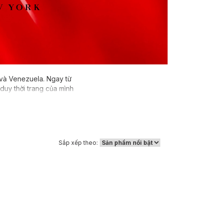
ỹ và Venezuela. Ngay từ
duy thời trang của mình
 khi đặt chân tới New
g như một nhà may theo
ay phu nhân của tổng
arolina Herrera đã phát
hãn hàng bán đồ may sẵn
Sắp xếp theo:
 trong tầm chú ý của
 tại New York của bà
. Những mùi hương của
cùng hơi thở của cuộc