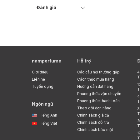
Đánh giá
namperfume
Hỗ trợ
Đ
Giới thiệu
Các câu hỏi thường gặp
4
T
Liên hệ
Cách thức mua hàng
1
Tuyển dụng
Hướng dẫn đặt hàng
T
Phương thức vận chuyển
4
Phương thức thanh toán
T
Ngôn ngữ
Theo dõi đơn hàng
3
T
Tiếng Anh
Chính sách giá cả
2
Chính sách đổi trả
Tiếng Việt
T
Chính sách bảo mật
1
T