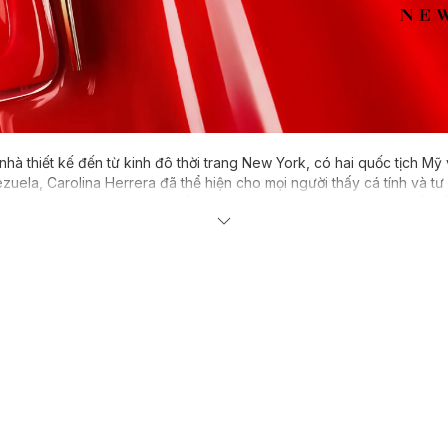
 nhà thiết kế đến từ kinh đô thời trang New York, có hai quốc tịch M
ela, Carolina Herrera đã thể hiện cho mọi người thấy cá tính và tư 
 khoác lên mình, và bà quyết định bước chân vào sự nghiệp thiết kế
g chính những chiếc váy. Thời gian đầu, Carolina Herrera hoạt độn
ch hàng nổi tiếng và có địa vị như bà trùm mỹ phẩm Estee Lauder, h
 việc làm hài lòng những vị khách có mối quan hệ xã hội như vậy, C
và thương hiệu CH - Carolina Herrera chính thức trở thành một cái n
khác vào năm 2008.
n là một quý cô yêu thích thời trang, thế nên nước hoa chắc chắn nằm
 sớm. Bà đã bắt tay vào ngành thơm ngay từ những thời điểm nhà may
 năm 1988, với mùi hương mang chính cái tên của Carolina Herrera
 hướng tới sự lộng lẫy, xa hoa và mang những nét gợi cảm ẩn chứa, 
từng chai nước hoa.