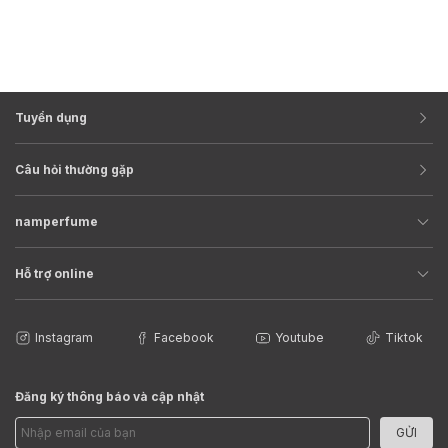
Các sản phẩm nước hoa của Geparlys được sản xuất tại Pháp,
với những đảm bảo về đạo đức và sự an toàn dành cho người
sử dụng, không thử nghiệm trên động vật cùng những nguyên
liệu thuần chay.
Tuyển dụng
Câu hỏi thường gặp
namperfume
Hỗ trợ online
Instagram
Facebook
Youtube
Tiktok
Đăng ký thông báo và cập nhật
GỬI