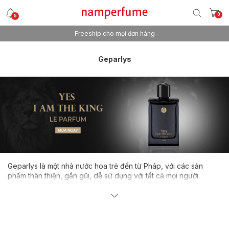
0
5
Freeship cho mọi đơn hàng
Geparlys
Geparlys là một nhà nước hoa trẻ đến từ Pháp, với các sản
phẩm thân thiện, gần gũi, dễ sử dụng với tất cả mọi người.
Những mùi hương đến từ Geparlys có thể là những sáng tạo
nguyên thủy của nhà hương, cũng có thể là những mùi hương
được lấy cảm hứng từ những cái tên nổi tiếng, được biến tấu và
tạo ra được những sự mới lạ.