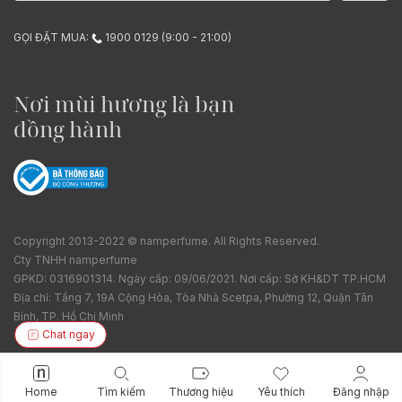
GỌI ĐẶT MUA:
1900 0129 (9:00 - 21:00)
Nơi mùi hương là bạn
đồng hành
Copyright 2013-2022 © namperfume. All Rights Reserved.
Cty TNHH namperfume
GPKD: 0316901314. Ngày cấp: 09/06/2021. Nơi cấp: Sở KH&DT TP.HCM
Địa chỉ: Tầng 7, 19A Cộng Hòa, Tòa Nhà Scetpa, Phường 12, Quận Tân
Bình, TP. Hồ Chí Minh
Chat ngay
Home
Tìm kiếm
Thương hiệu
Yêu thích
Đăng nhập