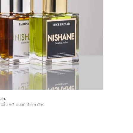
ran.
àn cầu với quan điểm đặc
tạo mùi hương. Ghi nhớ
ảm xúc soi sáng,
 giá không ngừng của
 những các nhãn hiệu