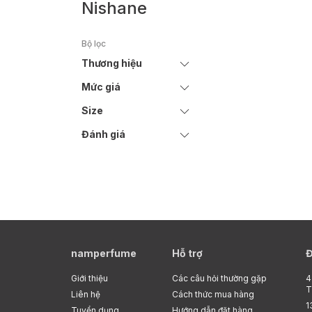
nước hoa thích hợp được
Nishane
cộng 33 dòng nước hoa.
và mới nhất là từ năm 
Bộ lọc
Zarokian, Jorge Lee, Mi
Thương hiệu
Mức giá
Size
Đánh giá
namperfume
Hỗ trợ
Đ
Giới thiệu
Các câu hỏi thường gặp
4
T
Liên hệ
Cách thức mua hàng
1
Tuyển dụng
Hướng dẫn đặt hàng