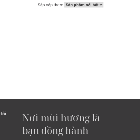
ết kế Nishane có tổng
Sắp xếp theo:
 tạo ra vào năm 2013
ế tạo nước hoa Cecile
euzac
tôi
Nơi mùi hương là
bạn đồng hành