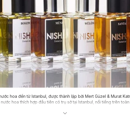
nước hoa đến từ Istanbul, được thành lập bởi Mert Güzel & Murat Kat
ước hoa thích hợp đầu tiên có trụ sở tại Istanbul, nổi tiếng trên to
huật. Điều này có thể dễ dàng nhận ra bởi sự độc đáo của các sáng 
 tế có khả năng khơi gợi những hồi tưởng có giá trị cùng với những c
ệu bộ sưu tập của mình với thế giới và rất vui khi thấy được sự đánh
ước hoa trên toàn thế giới đã khiến thương hiệu trở thành một trong