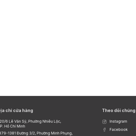
 ca tụng nhất, phổ biến nhất và bán chạy nhất trên thế giới. Nhà thi
 Nishane là một thương hiệu nước hoa mới. Phiên bản sớm nhất được
2021. Nước hoa Nishane được sản xuất với sự hợp tác của các nhà ch
guel Matos, Chris Maurice, Sylvain Cara, Ilias Ermenidis và Lucas Si
ịa chỉ cửa hàng
Theo dõi chúng 
20/6 Lê Văn Sỹ, Phường Nhiêu Lộc,
Instagram
P. Hồ Chí Minh
Facebook
379-1381 Đường 3/2, Phường Minh Phụng,