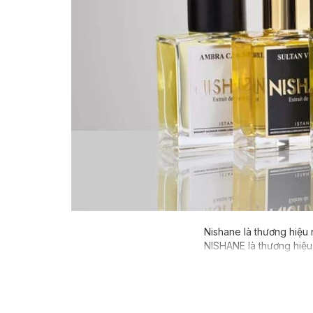
Nishane là thương hiệu 
NISHANE là thương hiệu n
biệt về nước hoa nghệ t
rằng một làn hương tinh
NISHANE tự hào giới thi
những người yêu thích n