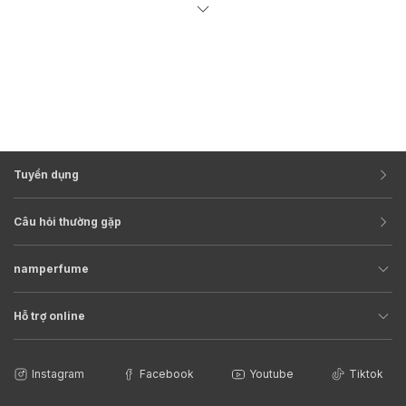
đầu tiên tại Place Vendome vào năm 1906. Mùi hương đầu tiên
của hãng được ra mắt vào năm 1978, với tên gọi là First for
Women, một mùi hương Aldehyd hoa cổ điển.
Tuyển dụng
Câu hỏi thường gặp
namperfume
Hỗ trợ online
Instagram
Facebook
Youtube
Tiktok