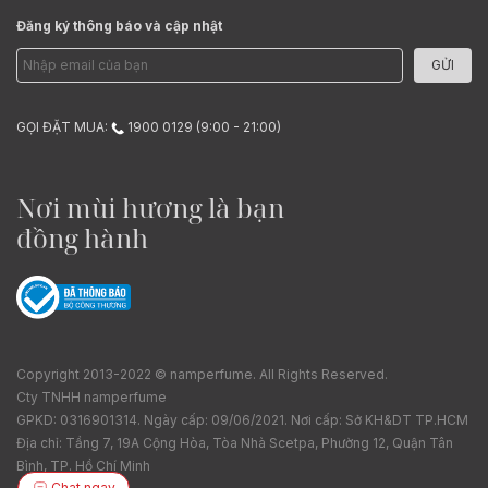
Đăng ký thông báo và cập nhật
GỬI
GỌI ĐẶT MUA:
1900 0129 (9:00 - 21:00)
Nơi mùi hương là bạn
đồng hành
Copyright 2013-2022 © namperfume. All Rights Reserved.
Cty TNHH namperfume
GPKD: 0316901314. Ngày cấp: 09/06/2021. Nơi cấp: Sở KH&DT TP.HCM
Địa chỉ: Tầng 7, 19A Cộng Hòa, Tòa Nhà Scetpa, Phường 12, Quận Tân
Bình, TP. Hồ Chí Minh
Chat ngay