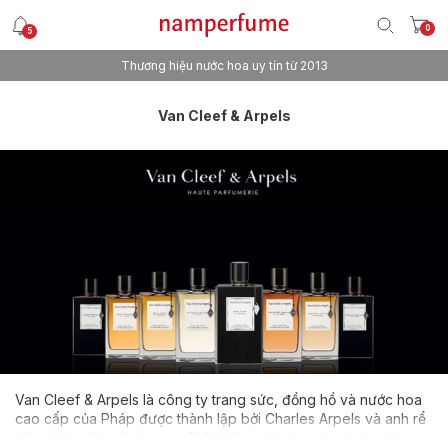
0
5
Thương hiệu nước hoa uy tín từ 2013
Freeship cho mọi đơn hàng
Van Cleef & Arpels
Van Cleef & Arpels là công ty trang sức, đồng hồ và nước hoa
cao cấp của Pháp được thành lập bởi Charles Arpels và anh rể
Alfred Van Cleef vào năm 1896. Cặp đôi này đã mở cửa hàng