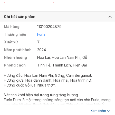
Chi tiết sản phẩm
Mã hàng
110100204879
Thương hiệu
Furla
Xuất xứ
Ý
Năm phát hành
2024
Nhóm hương
Hoa Lài, Hoa Lan Nam Phi, Gỗ
Phong cách
Tinh Tế, Thanh Lịch, Hiện Đại
Hương đầu: Hoa Lan Nam Phi, Gừng, Cam Bergamot.
Hương giữa: Hoa dành dành, Hoa nhài, Hoa trinh nữ.
Hương cuối: Gỗ lũa, Nhựa thơm.
Nét tinh khôi hiện đại trong từng tầng hương
Furla Pura là một trong những sáng tạo mới của nhà Furla, mang
tinh thần tối giản, thanh lịch đúng với DNA của thương hiệu Ý.
“Pura” trong tiếng Ý có nghĩa là “thuần khiết”, và đúng như tên
Xem thêm
gọi, mùi hương này là sự kết hợp hài hòa giữa nét tươi sáng,