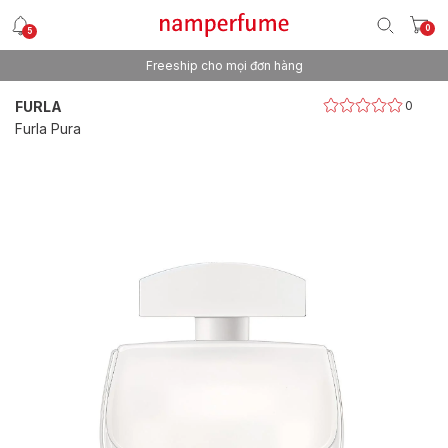
0
5
Freeship cho mọi đơn hàng
Thương hiệu nước hoa uy tín từ 2013
FURLA
0
Furla Pura