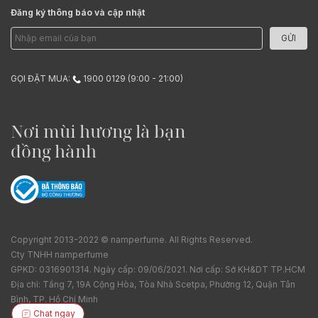
Đăng ký thông báo và cập nhật
GỬI
GỌI ĐẶT MUA:
1900 0129 (9:00 - 21:00)
Nơi mùi hương là bạn
đồng hành
Copyright 2013-2022 © namperfume. All Rights Reserved.
Cty TNHH namperfume
GPKD: 0316901314. Ngày cấp: 09/06/2021. Nơi cấp: Sở KH&DT TP.HCM
Địa chỉ: Tầng 7, 19A Cộng Hòa, Tòa Nhà Scetpa, Phường 12, Quận Tân
Bình, TP. Hồ Chí Minh
Chat ngay