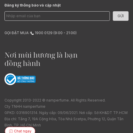
Đăng ký thông báo và cập nhật
GỬI
GỌI ĐẶT MUA:
1900 0129 (9:00 - 21:00)
Nơi mùi hương là bạn
đồng hành
Copyright 2013-2022 © namperfume. All Rights Reserved.
Cty TNHH namperfume
GPKD: 0316901314. Ngày cấp: 09/06/2021. Nơi cấp: Sở KH&DT TP.HCM
Địa chỉ: Tầng 7, 19A Cộng Hòa, Tòa Nhà Scetpa, Phường 12, Quận Tân
Bình, TP. Hồ Chí Minh
Chat ngay