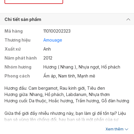
Chi tiết sản phẩm
Mã hàng
110100202323
Thương hiệu
Amouage
Xuất xứ
Anh
Năm phát hành
2012
Nhóm hương
Hương ( Nhang ), Nhựa ngọt, Hổ phách
Phong cách
Ấm áp, Nam tính, Mạnh mẽ
Hương đầu: Cam bergamot, Rau kinh giới, Tiêu đen
Hương giữa: Nhang, Hổ phách, Labdanum, Nhựa thơm
Hương cuối: Da thuộc, Hoắc hương, Trầm hương, Gỗ đàn hương
Giữa thế giới đầy nhiễu nhương này, bạn làm gì để tồn tại? Liệu
bạn sẽ vùng lên chống đối, hay bạn sẽ là một phần của sự
hoang lạc đó?
Xem thêm