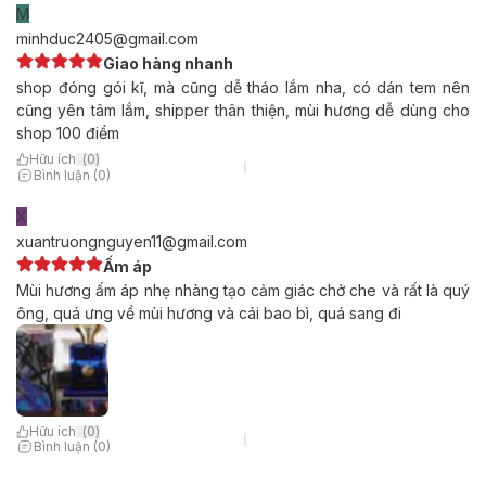
M
minhduc2405@gmail.com
Giao hàng nhanh
shop đóng gói kĩ, mà cũng dễ tháo lắm nha, có dán tem nên
cũng yên tâm lắm, shipper thân thiện, mùi hương dễ dùng cho
shop 100 điểm
Hữu ích
(
0
)
Bình luận (0)
X
xuantruongnguyen11@gmail.com
Ấm áp
Mùi hương ấm áp nhẹ nhàng tạo cảm giác chở che và rất là quý
ông, quá ưng về mùi hương và cái bao bì, quá sang đi
Hữu ích
(
0
)
Bình luận (0)