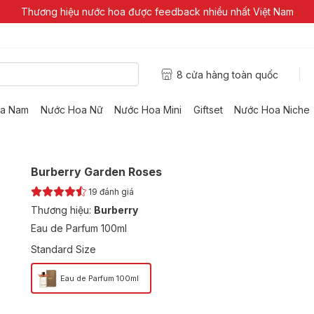
Thương hiệu nước hoa được feedback nhiều nhất Việt Nam
8 cửa hàng toàn quốc
a Nam
Nước Hoa Nữ
Nước Hoa Mini
Giftset
Nước Hoa Niche
Burberry Garden Roses
19
đánh giá
Thương hiệu:
Burberry
Eau de Parfum 100ml
Standard Size
Eau de Parfum 100ml