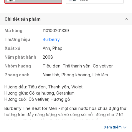
Chi tiết sản phẩm
Mã hàng
110100201339
Thương hiệu
Burberry
Xuất xứ
Anh, Pháp
Năm phát hành
2008
Nhóm hương
Tiêu đen, Trái thanh yên, Cỏ vetiver
Phong cách
Nam tính, Phóng khoáng, Lịch lãm
Hương đầu: Tiêu đen, Thanh yên, Violet
Hương giữa: Cỏ xạ hương, Geranium
Hương cuối: Cỏ vetiver, Hương gỗ
Burberry The Beat for Men - một chai nước hoa chứa đựng thứ
hương tràn đầy năng lượng và vô cùng sôi nổi, đúng như 2 từ
mà hãng đã dùng để miêu tả: "The Beat". Có thể coi đây chính
là hiện thân của một chàng trai đầy năng lượng, nổi loạn mà
Xem thêm