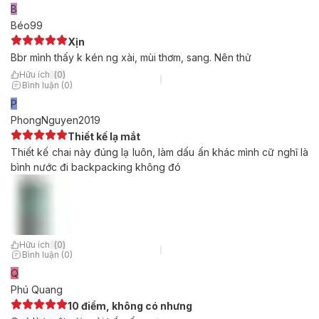
B
Béo99
Xịn
Bbr mình thấy k kén ng xài, mùi thơm, sang. Nên thử
Hữu ích
(
0
)
Bình luận (0)
P
PhongNguyen2019
Thiết kế lạ mắt
Thiết kế chai này đúng lạ luôn, làm dấu ấn khác mình cữ nghĩ là
bình nước đi backpacking không đó
Hữu ích
(
0
)
Bình luận (0)
Q
Phú Quang
10 điểm, không có nhưng