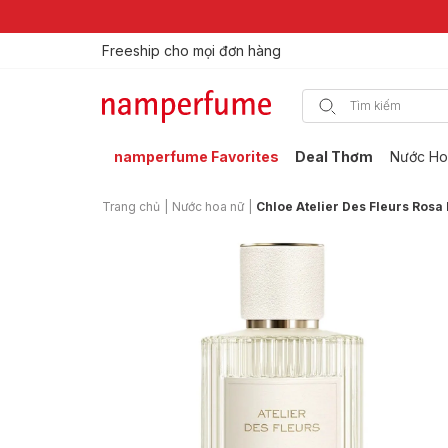
Freeship cho mọi đơn hàng
Thương hiệu nước hoa uy tín từ 2013
namperfume Favorites
Deal Thơm
Nước Ho
Trang chủ
|
Nước hoa nữ
|
Chloe Atelier Des Fleurs Ros