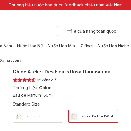
Thương hiệu nước hoa được feedback nhiều nhất Việt Nam
8 cửa hàng toàn quốc
a Nam
Nước Hoa Nữ
Nước Hoa Mini
Giftset
Nước Hoa Niche
a Damascena
Chloe Atelier Des Fleurs Rosa Damascena
32
đánh giá
Thương hiệu:
Chloe
Eau de Parfum 150ml
Standard Size
Eau de Parfum 50ml
Eau de Parfum 150ml