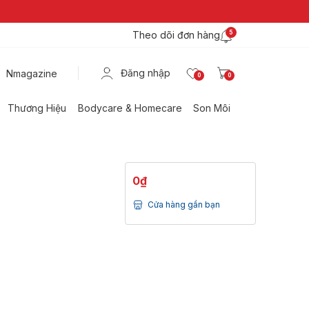
Theo dõi đơn hàng
5
Đăng nhập
Nmagazine
0
0
Thương Hiệu
Bodycare & Homecare
Son Môi
0₫
Cửa hàng gần bạn