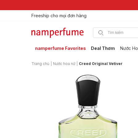
Freeship cho mọi đơn hàng
Thương hiệu nước hoa uy tín từ 2013
namperfume Favorites
Deal Thơm
Nước Ho
Trang chủ
|
Nước hoa nữ
|
Creed Original Vetiver