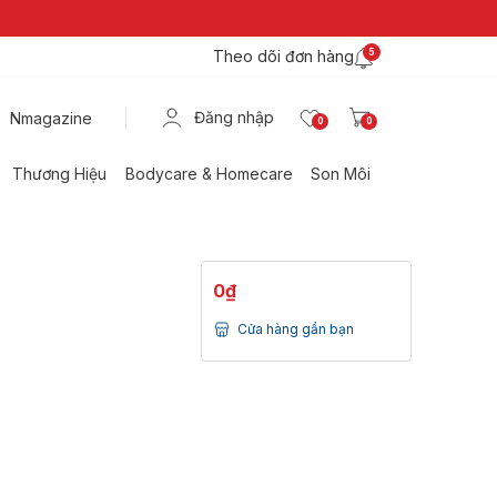
Theo dõi đơn hàng
5
Đăng nhập
Nmagazine
0
0
Thương Hiệu
Bodycare & Homecare
Son Môi
0₫
Cửa hàng gần bạn