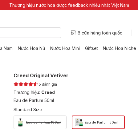
Thương hiệu nước hoa được feedback nhiều nhất Việt Nam
8 cửa hàng toàn quốc
a Nam
Nước Hoa Nữ
Nước Hoa Mini
Giftset
Nước Hoa Niche
Creed Original Vetiver
5
đánh giá
Thương hiệu:
Creed
Eau de Parfum 50ml
Standard Size
Eau de Parfum 100ml
Eau de Parfum 50ml