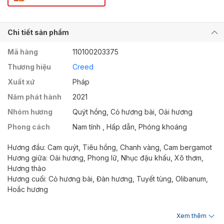
Chi tiết sản phẩm
Mã hàng
110100203375
Thương hiệu
Creed
Xuất xứ
Pháp
Năm phát hành
2021
Nhóm hương
Quýt hồng, Cỏ hương bài, Oải hương
Phong cách
Nam tính , Hấp dẫn, Phóng khoáng
Hương đầu: Cam quýt, Tiêu hồng, Chanh vàng, Cam bergamot
Hương giữa: Oải hương, Phong lữ, Nhục đậu khấu, Xô thơm,
Hương thảo
Hương cuối: Cỏ hương bài, Đàn hương, Tuyết tùng, Olibanum,
Hoắc hương
Creed Viking Cologne được ra mắt năm 2017, và ngay sau đó
Xem thêm
trở thành "món trang sức" độc quyền của các quý ông lịch lãm,