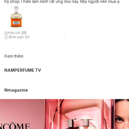
hộ shop.Thơm lắm mình rất ưng mùi này. Mọi người nên mua ạ
Hữu ích
(
0
)
Bình luận (0)
Xem thêm
NAMPERFUME TV
Nmagazine