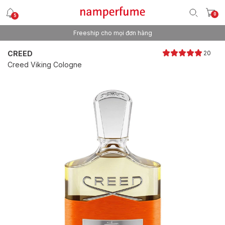
0
5
Freeship cho mọi đơn hàng
Thương hiệu nước hoa uy tín từ 2013
CREED
20
Creed Viking Cologne