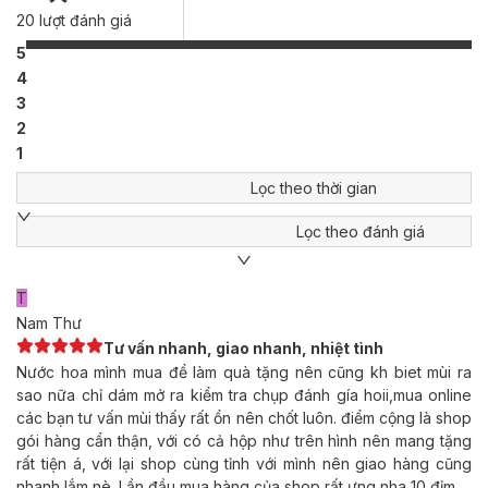
thêm vào, nhấn nhá chút hương thơm thảo mộc vào bầu không
20
lượt đánh giá
gian. Để rồi một tầng hương cuối tràn ngập những gỗ là gỗ.
5
Bằng cách kết hợp Cỏ hương bài, Đàn hương, Tuyết tùng lại với
nhau, Viking Cologne tự xây dựng lên cho mình lớp hương cuối
4
vững chãi, kiên trung tựa hệt một quý ông hoàn hảo, đủ chín
3
chắn và tự tin.
2
1
Lọc theo thời gian
Lọc theo đánh giá
T
Nam Thư
Tư vấn nhanh, giao nhanh, nhiệt tình
Nước hoa mình mua để làm quà tặng nên cũng kh biet mùi ra
sao nữa chỉ dám mở ra kiểm tra chụp đánh gía hoii,mua online
các bạn tư vấn mùi thấy rất ổn nên chốt luôn. điểm cộng là shop
gói hàng cẩn thận, với có cả hộp như trên hình nên mang tặng
rất tiện á, với lại shop cùng tỉnh với mình nên giao hàng cũng
nhanh lắm nè. Lần đầu mua hàng của shop rất ưng nha 10 đỉm.