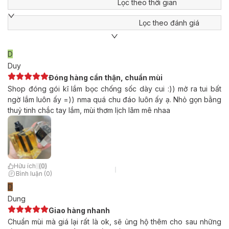
Lọc theo thời gian
Lọc theo đánh giá
D
Duy
Đóng hàng cẩn thận, chuẩn mùi
Shop đóng gói kĩ lắm bọc chống sốc dày cui :)) mở ra tui bất
ngờ lắm luôn ấy =)) nma quá chu đáo luôn ấy ạ. Nhỏ gọn bằng
thuỷ tinh chắc tay lắm, mùi thơm lịch lãm mê nhaa
Hữu ích
(
0
)
Bình luận (0)
D
Dung
Giao hàng nhanh
Chuẩn mùi mà giá lại rất là ok, sẽ ủng hộ thêm cho sau những