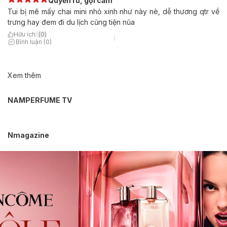
Quyến rũ, gợi cảm
Tui bị mê mấy chai mini nhỏ xinh như này nè, dễ thương qtr về
trưng hay đem đi du lịch cũng tiện nũa
Hữu ích
(
0
)
Bình luận (0)
Xem thêm
NAMPERFUME TV
Nmagazine