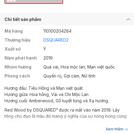
Chi tiết sản phẩm
Mã hàng
110100204264
Thương hiệu
DSQUARED2
Xuất xứ
Ý
Năm phát hành
2019
Nhóm hương
Quả vải, Hoa mộc lan, Mạn việt quốc
Phong cách
Quyến rũ, Gợi cảm, Nữ tính
Hương đầu: Tiêu Hồng và Mạn việt quât.
Hương giữa: Hoa hồng, Vải và Chi Mộc Lan
Hương cuối: Amberwood, Gỗ tuyết tùng và Xạ hương.
Red Wood by DSQUARED² được ra mắt vào năm 2019. Lấy
tông chủ đạo là màu đỏ mang ý nghĩa của sự nóng bỏng cùng
thiết kế đơn giản như một lọ thuốc sẵn sàng "chữa lành" những
tâm hồn mềm mỏng.
Xem thêm