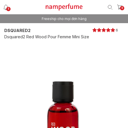
0
5
Freeship cho mọi đơn hàng
Thương hiệu nước hoa uy tín từ 2013
DSQUARED2
6
Dsquared2 Red Wood Pour Femme Mini Size