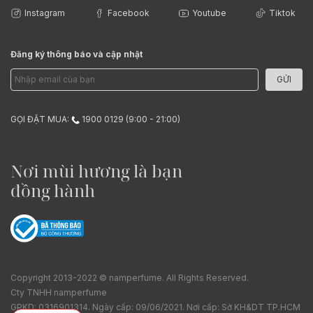
Instagram
Facebook
Youtube
Tiktok
Đăng ký thông báo và cập nhật
GỬI
GỌI ĐẶT MUA:
1900 0129 (9:00 - 21:00)
Nơi mùi hương là bạn
đồng hành
Copyright 2013-2022 © namperfume. All Rights Reserved.
Cty TNHH namperfume
GPKD: 0316901314. Ngày cấp: 09/06/2021. Nơi cấp: Sở KH&DT TP.HCM