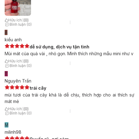
Hữu ích
(
0
)
Bình luận (0)
A
kiều anh
dễ sử dụng, dịch vụ tận tình
Mùi mát của quả vải , nhỏ gọn. Mình thích những mẫu mini như v
Hữu ích
(
0
)
Bình luận (0)
T
Nguyên Trần
trái cây
mùi tươi của trái cây khá là dễ chịu, thích hợp cho ai thích sự
mát mẻ
Hữu ích
(
0
)
Bình luận (0)
M
milinh98