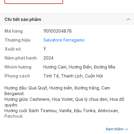
Chi tiết sản phẩm
Mã hàng
110100204878
Thương hiệu
Salvatore Ferragamo
Xuất xứ
Ý
Năm phát hành
2024
Nhóm hương
Hương Cam, Hương Biển, Đường Mía
Phong cách
Tinh Tế, Thanh Lịch, Cuốn Hút
Hương đầu: Quả Quýt, Hương biển, Đường trắng, Cam
Bergamot.
Hương giữa: Cashmere, Hoa Violet, Quả lý chua đen, Hoa đỗ
quyên.
Hương cuối: Bánh Tiramisu, Vanilla, Đậu Tonka, Ambroxan,
Patchouli.
Khi nét nữ tính gặp gỡ sự hiện đại đầy năng lượng
Xem thêm