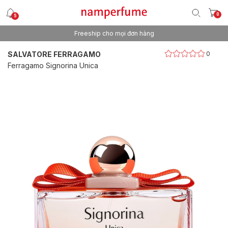
0
5
Freeship cho mọi đơn hàng
Thương hiệu nước hoa uy tín từ 2013
SALVATORE FERRAGAMO
0
Ferragamo Signorina Unica