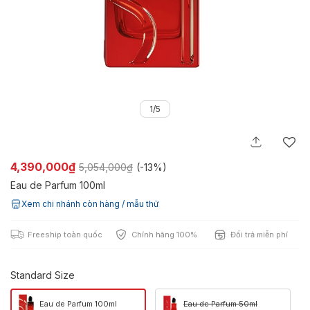
1/5
4,390,000₫
5,054,000₫
(-
13%
)
Eau de Parfum 100ml
Xem chi nhánh còn hàng / mẫu thử
Freeship toàn quốc
Chính hãng 100%
Đổi trả miễn phí
Standard Size
Eau de Parfum 100ml
Eau de Parfum 50ml