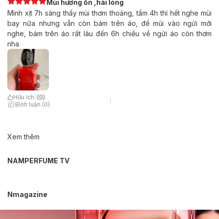
Mùi hương ổn ,hài lòng
Mình xịt 7h sáng thấy mùi thơm thoảng, tầm 4h thì hết nghe mùi
bay nữa nhưng vẫn còn bám trên áo, để mũi vào ngửi mới
nghe, bám trên áo rất lâu đến 6h chiều về ngửi áo còn thơm
nha
Hữu ích
(
0
)
Bình luận (0)
Xem thêm
NAMPERFUME TV
Nmagazine