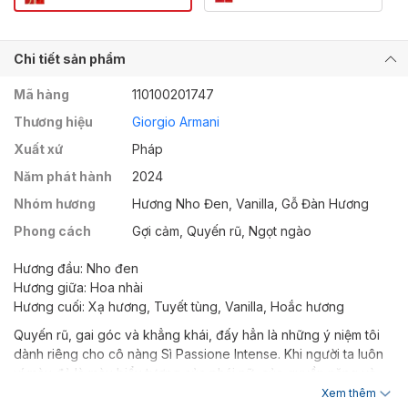
Chi tiết sản phẩm
Mã hàng
110100201747
Thương hiệu
Giorgio Armani
Xuất xứ
Pháp
Năm phát hành
2024
Nhóm hương
Hương Nho Đen, Vanilla, Gỗ Đàn Hương
Phong cách
Gợi cảm, Quyến rũ, Ngọt ngào
Hương đầu: Nho đen
Hương giữa: Hoa nhài
Hương cuối: Xạ hương, Tuyết tùng, Vanilla, Hoắc hương
Quyến rũ, gai góc và khẳng khái, đấy hẳn là những ý niệm tôi
dành riêng cho cô nàng Sì Passione Intense. Khi người ta luôn
ví màu đỏ là màu biểu tượng của phái nữ, của quyền năng và
gợi cảm hoà làm một thì tôi cũng ít nhiều hiểu ra lý do ẩn sau
Xem thêm