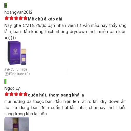
H
hoangvan2612
Mê chữ ê kéo dài
Nay ghé CMT8 được bạn nhân viên tư vấn mẫu này thấy ưng
lắm, ban đầu không thích nhưng drydown thơm miễn bàn luôn
=)))))
Hữu ích
(
0
)
Bình luận (0)
L
Ngọc Lý
cuốn hút, thơm sang khá lạ
mùi hương da thuộc ban đầu hiện lên rất rõ khi dry down ấm
áp, sử dụng ban đêm cuốn hút lắm nha, chai này thơm kiểu
sang trọng khá lạ luôn