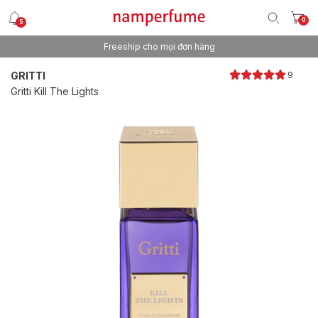
0
5
Freeship cho mọi đơn hàng
Thương hiệu nước hoa uy tín từ 2013
GRITTI
9
Gritti Kill The Lights