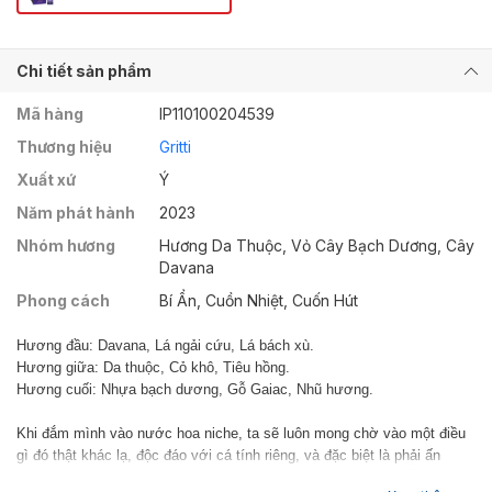
Chi tiết sản phẩm
Mã hàng
IP110100204539
Thương hiệu
Gritti
Xuất xứ
Ý
Năm phát hành
2023
Nhóm hương
Hương Da Thuộc, Vỏ Cây Bạch Dương, Cây
Davana
Phong cách
Bí Ẩn, Cuồn Nhiệt, Cuốn Hút
Hương đầu: Davana, Lá ngải cứu, Lá bách xù.
Hương giữa: Da thuộc, Cỏ khô, Tiêu hồng.
Hương cuối: Nhựa bạch dương, Gỗ Gaiac, Nhũ hương.
Khi đắm mình vào nước hoa niche, ta sẽ luôn mong chờ vào một điều
gì đó thật khác lạ, độc đáo với cá tính riêng, và đặc biệt là phải ấn
tượng. Kill The Lights rõ ràng là điều mà ta đang hướng tới, bằng sự