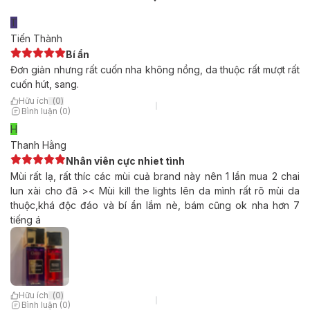
T
Tiến Thành
Bí ẩn
Đơn giản nhưng rất cuốn nha không nồng, da thuộc rất mượt rất
cuốn hút, sang.
Hữu ích
(
0
)
Bình luận (0)
H
Thanh Hằng
Nhân viên cực nhiet tình
Mùi rất lạ, rất thíc các mùi cuả brand này nên 1 lần mua 2 chai
lun xài cho đã >< Mùi kill the lights lên da mình rất rõ mùi da
thuộc,khá độc đáo và bí ẩn lắm nè, bám cũng ok nha hơn 7
tiếng á
Hữu ích
(
0
)
Bình luận (0)