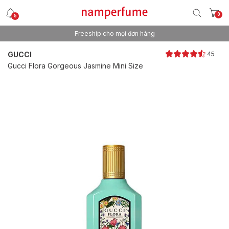
0
5
Freeship cho mọi đơn hàng
Thương hiệu nước hoa uy tín từ 2013
GUCCI
45
Gucci Flora Gorgeous Jasmine Mini Size