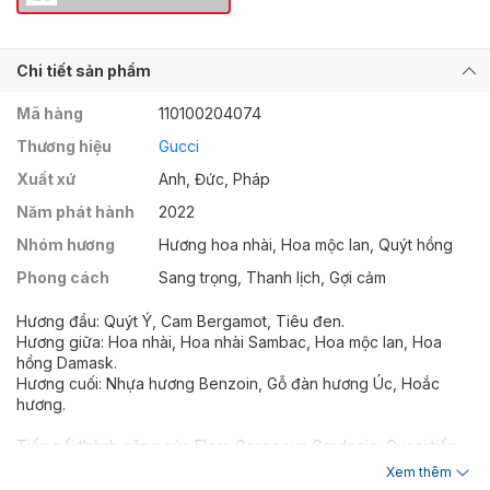
Chi tiết sản phẩm
Mã hàng
110100204074
Thương hiệu
Gucci
Xuất xứ
Anh, Đức, Pháp
Năm phát hành
2022
Nhóm hương
Hương hoa nhài, Hoa mộc lan, Quýt hồng
Phong cách
Sang trọng, Thanh lịch, Gợi cảm
Hương đầu: Quýt Ý, Cam Bergamot, Tiêu đen.
Hương giữa: Hoa nhài, Hoa nhài Sambac, Hoa mộc lan, Hoa
hồng Damask.
Hương cuối: Nhựa hương Benzoin, Gỗ đàn hương Úc, Hoắc
hương.
Tiếp nối thành công của Flora Gorgeous Gardenia, Gucci tiếp
tục cho ra mắt phiên bản tiếp theo của dòng Gucci Flora
Xem thêm
Gorgeous, với chủ điểm là một người chị em của Gardenia (Hoa