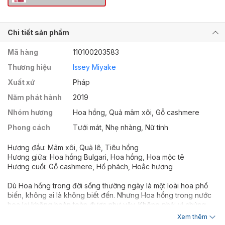
Chi tiết sản phẩm
Mã hàng
110100203583
Thương hiệu
Issey Miyake
Xuất xứ
Pháp
Năm phát hành
2019
Nhóm hương
Hoa hồng, Quả mâm xôi, Gỗ cashmere
Phong cách
Tưới mát, Nhẹ nhàng, Nữ tính
Hương đầu: Mâm xôi, Quả lê, Tiêu hồng
Hương giữa: Hoa hồng Bulgari, Hoa hồng, Hoa mộc tê
Hương cuối: Gỗ cashmere, Hổ phách, Hoắc hương
Dù Hoa hồng trong đời sống thường ngày là một loài hoa phổ
biến, không ai là không biết đến. Nhưng Hoa hồng trong nước
hoa lại không hoàn toàn được như vậy. Không phải vì chúng
không thơm, mà vì mùi hương của Hồng muốn làm cho hay, cho
Xem thêm
lạ, thật sự chẳng dễ dàng gì.