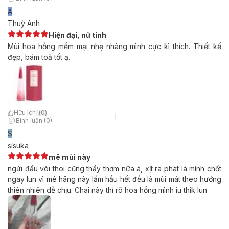
A
Thuỳ Anh
Hiện đại, nữ tính
Mùi hoa hồng mềm mại nhẹ nhàng mình cực kì thích. Thiết kế
đẹp, bám toả tốt ạ.
Hữu ích
(
0
)
Bình luận (0)
S
sísuka
mê mùi này
ngửi đầu vòi thoi cũng thấy thơm nữa á, xịt ra phát là mình chốt
ngay lun vì mê hãng này lắm hầu hết đều là mùi mát theo hướng
thiên nhiên dễ chịu. Chai này thì rõ hoa hồng mình iu thik lun