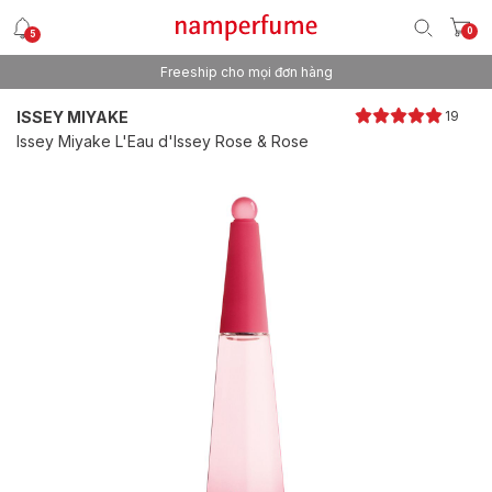
0
5
Freeship cho mọi đơn hàng
Thương hiệu nước hoa uy tín từ 2013
ISSEY MIYAKE
19
Issey Miyake L'Eau d'Issey Rose & Rose