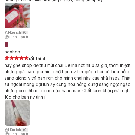
Hữu ích
(
0
)
Bình luận (0)
H
heoheo
rất thích
nay ghé shop để thử mùi chai Delina hot hit bữa giờ, thơm thiệttt
nhưng giá cao quá hic, nhờ bạn nv tìm giúp chai có hoa hồng
sang giống v thì bạn rcm cho mình chai này của nhà Issey. Thật
sự ngoài mong đợi lun ấy cũng hoa hồng cũng sang ngọt ngào
nhưng có một nét riêng của hãng này. Chốt luôn khỏi phải nghĩ
10đ cho bạn nv tinh í
Hữu ích
(
0
)
Bình luận (0)