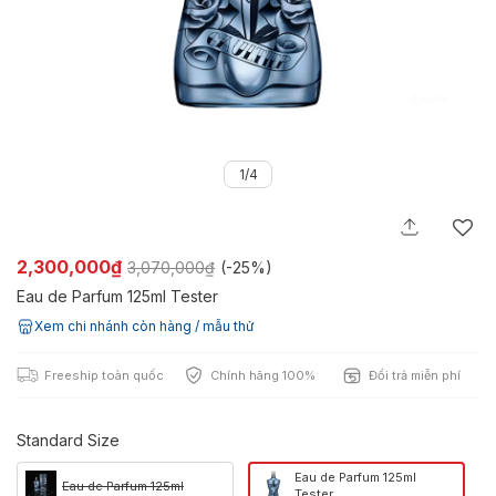
1/4
2,300,000₫
3,070,000₫
(-
25%
)
Eau de Parfum 125ml Tester
Xem chi nhánh còn hàng / mẫu thử
Freeship toàn quốc
Chính hãng 100%
Đổi trả miễn phí
Standard Size
Eau de Parfum 125ml
Eau de Parfum 125ml
Tester