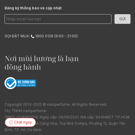
Đăng ký thông báo và cập nhật
GỬI
GỌI ĐẶT MUA:
1900 0129 (9:00 - 21:00)
Nơi mùi hương là bạn
đồng hành
Copyright 2013-2022 © namperfume. All Rights Reserved.
Cty TNHH namperfume
GPKD: 0316901314. Ngày cấp: 09/06/2021. Nơi cấp: Sở KH&DT TP.HCM
Chat ngay
Địa chỉ: Tầng 7, 19A Cộng Hòa, Tòa Nhà Scetpa, Phường 12, Quận Tân
Bình, TP. Hồ Chí Minh