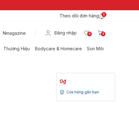
Theo dõi đơn hàng
5
Đăng nhập
Nmagazine
0
0
Thương Hiệu
Bodycare & Homecare
Son Môi
0₫
Cửa hàng gần bạn