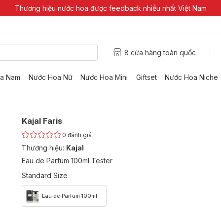
Thương hiệu nước hoa được feedback nhiều nhất Việt Nam
8 cửa hàng toàn quốc
a Nam
Nước Hoa Nữ
Nước Hoa Mini
Giftset
Nước Hoa Niche
Kajal Faris
0
đánh giá
Thương hiệu:
Kajal
Eau de Parfum 100ml Tester
Standard Size
Eau de Parfum 100ml