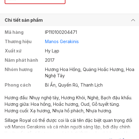
Chi tiết sản phẩm
Mã hàng
IP110100204471
Thương hiệu
Manos Gerakinis
Xuất xứ
Hy Lạp
Năm phát hành
2017
Nhóm hương
Hương Hoa Hồng, Quảng Hoắc Hương, Hoa
Nghệ Tây
Phong cách
Bí Ẩn, Quyến Rũ, Thanh Lịch
Hương đầu: Nhụy nghệ tây, Hương Khói, Nghệ, Bạch đậu khấu.
Hương giữa: Hoa hồng, Hoắc hương, Oud, Gỗ tuyết tùng.
Hương cuối: Xạ hương, Nhựa hổ phách, Nhựa hương.
Sillage Royal có thể được coi là cái tên đặc biệt quan trọng đối
với Manos Gerakinis và cá nhân người sáng lập, bởi đây chính
là cột mốc đầu tiên trong quá trình thiết lập nên nhà hương Hy