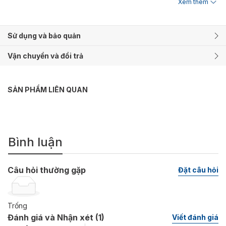
Lạp. Ban đầu, Sillage Royal được làm ra như một mùi hương
Xem thêm
"be-spoke" của riêng Emmanouil Gerakinis, đánh dấu bước
chuyển biến mới trong sự nghiệp của bản thân nhà sáng lập, khi
quay trở lại quê hương Hy Lạp. Và rồi, Sillage Royal được khen
Sử dụng và bảo quản
ngợi bởi tất cả mọi người xung quanh mỗi khi Emmanouil khoác
nó lên mình, tạo cho ông một niềm hy vọng về một thương hiệu
Vận chuyển và đổi trả
nước hoa đầu tiên đến từ Hy Lạp, để rồi chính Sillage Royal là
cái tên đầu tiên xuất hiện trong danh sách các tác phẩm nghệ
thuật của Manos Gerakinis.
SẢN PHẨM LIÊN QUAN
Mùi hương của Sillage Royal thực sự là một khởi đầu tốt đẹp, và
cũng giống như trường hợp của Emmanouil Gerakinis, hương
thơm này sẽ là một thỏi "nam châm hút lời khen" cho bất kỳ ai.
Mở đầu với một chút hăng nồng mơn man của Gia vị, phảng phất
Bình luận
khói, như kích thích khứu giác của những người xung quanh.
Gia vị hăng nồng cũng được thiết lập như một bước đệm, để
Hoa hồng bước tới và tỏa sáng, cùng với Oud, làm nên một sự
Câu hỏi thường gặp
Đặt câu hỏi
kết hợp quen thuộc trứ danh mà mượt mà của "người đẹp" và
"quái thú" là Rose & Oud. Xạ cùng nhựa hương như một tấm
nền, ve vuốt lên cả làn da và khứu giác ta những rung động gợi
Trống
cảm không thể tách rời.
Đánh giá và Nhận xét (
1
)
Viết đánh giá
Có thể nói, Sillage Royal mang đậm dấu ấn của phương Đông,