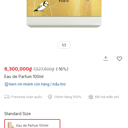
1/2
6,300,000₫
7,527,600₫
(-
16%
)
Eau de Parfum 100ml
Xem chi nhánh còn hàng / mẫu thử
Freeship toàn quốc
Chính hãng 100%
Đổi trả miễn phí
Standard Size
Eau de Parfum 100ml