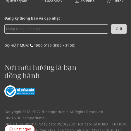
Instagram
Facebook
Youtube
Tiktok
Đăng ký thông báo và cập nhật
GỬI
GỌI ĐẶT MUA:
1900 0129 (9:00 - 21:00)
Nơi mùi hương là bạn
đồng hành
Copyright 2013-2022 © namperfume. All Rights Reserved.
Cty TNHH namperfume
GPKD: 0316901314. Ngày cấp: 09/06/2021. Nơi cấp: Sở KH&DT TP.HCM
Chat ngay
Địa chỉ: Tầng 7, 19A Cộng Hòa, Tòa Nhà Scetpa, Phường 12, Quận Tân