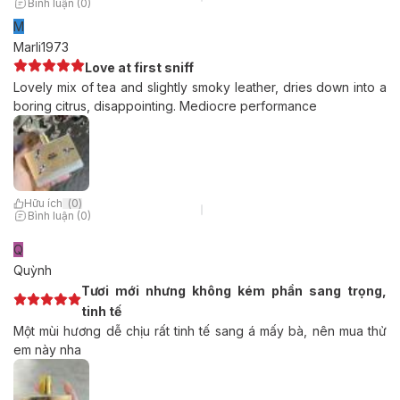
Bình luận (0)
M
Marli1973
Love at first sniff
Lovely mix of tea and slightly smoky leather, dries down into a
boring citrus, disappointing. Mediocre performance
Hữu ích
(
0
)
Bình luận (0)
Q
Quỳnh
Tươi mới nhưng không kém phần sang trọng,
tinh tế
Một mùi hương dễ chịu rất tinh tế sang á mấy bà, nên mua thử
em này nha