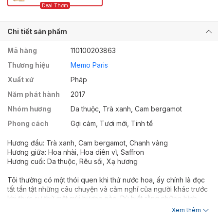
Chi tiết sản phẩm
Mã hàng
110100203863
Thương hiệu
Memo Paris
Xuất xứ
Pháp
Năm phát hành
2017
Nhóm hương
Da thuộc, Trà xanh, Cam bergamot
Phong cách
Gợi cảm, Tươi mới, Tinh tế
Hương đầu: Trà xanh, Cam bergamot, Chanh vàng
Hương giữa: Hoa nhài, Hoa diên vĩ, Saffron
Hương cuối: Da thuộc, Rêu sồi, Xạ hương
Tôi thường có một thói quen khi thử nước hoa, ấy chính là đọc
tất tần tật những câu chuyện và cảm nghĩ của người khác trước
khi thực sự thử một mùi hương nào. Dù biết rằng những bình
luận ấy có thể sẽ ảnh hưởng chính đến trải nghiệm của mình,
Xem thêm
nhưng tôi vẫn không sao cưỡng lại được sự tò mò trước đó.