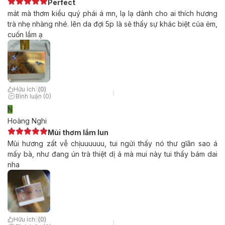
Perfect
mát mà thơm kiểu quý phái á mn, lạ lạ dành cho ai thích hương
trà nhẹ nhàng nhé. lên da đợi 5p là sẽ thấy sự khác biệt của ẻm,
cuốn lắm ạ
Hữu ích
(
0
)
Bình luận (0)
N
Hoàng Nghi
Mùi thơm lắm lun
Mùi hương zất vễ chịuuuuuu, tui ngửi thấy nó thư gĩãn sao á
mấy bà, như đang ún trà thiệt dị á mà mui này tui thấy bám dai
nha
Hữu ích
(
0
)