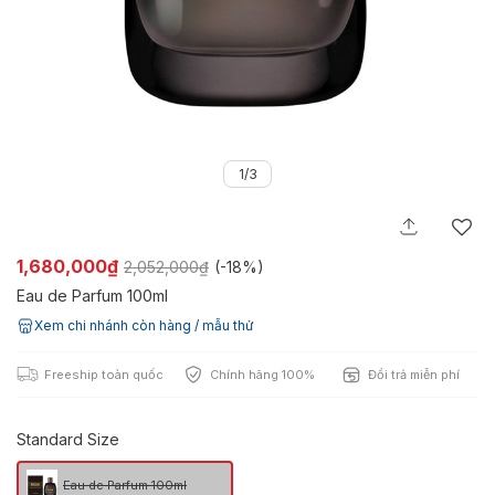
1/3
1,680,000₫
2,052,000₫
(-
18%
)
Eau de Parfum 100ml
Xem chi nhánh còn hàng / mẫu thử
Freeship toàn quốc
Chính hãng 100%
Đổi trả miễn phí
Standard Size
Eau de Parfum 100ml