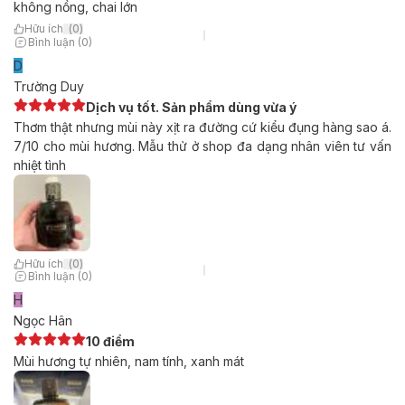
không nồng, chai lớn
Hữu ích
(
0
)
Bình luận (0)
D
Trường Duy
Dịch vụ tốt. Sản phẩm dùng vừa ý
Thơm thật nhưng mùi này xịt ra đường cứ kiểu đụng hàng sao á.
7/10 cho mùi hương. Mẫu thử ở shop đa dạng nhân viên tư vấn
nhiệt tình
Hữu ích
(
0
)
Bình luận (0)
H
Ngọc Hân
10 điểm
Mùi hương tự nhiên, nam tính, xanh mát