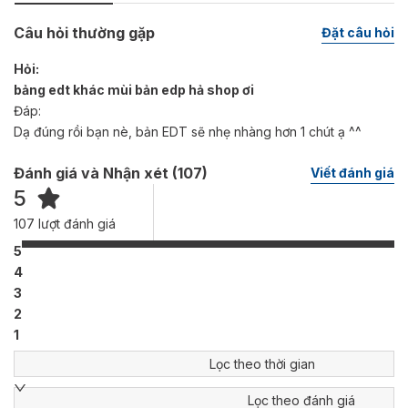
người.
Câu hỏi thường gặp
Đặt câu hỏi
Burberry Her không chỉ mang hương thơm khó cưỡng, mà cả
thiết kế bên ngoài cũng đầy sự tinh tế và nữ tính đến lạ.
Hỏi:
bảng edt khác mùi bản edp hả shop ơi
Đáp:
Dạ đúng rồi bạn nè, bản EDT sẽ nhẹ nhàng hơn 1 chút ạ ^^
Đánh giá và Nhận xét (
107
)
Viết đánh giá
5
107
lượt đánh giá
5
4
3
2
1
Lọc theo thời gian
Lọc theo đánh giá