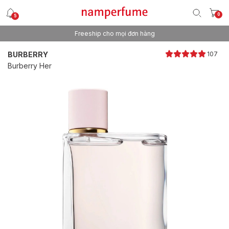
0
5
Freeship cho mọi đơn hàng
Thương hiệu nước hoa uy tín từ 2013
BURBERRY
107
Burberry Her