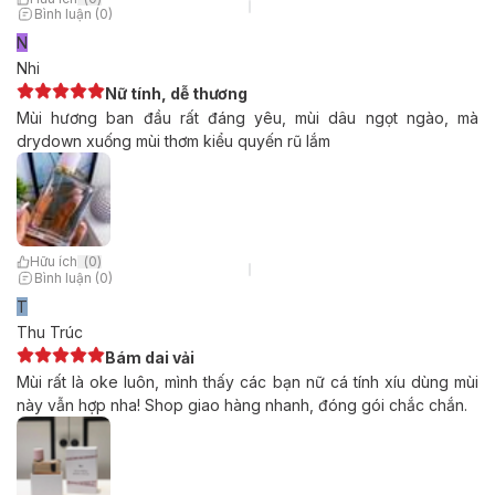
Bình luận (0)
N
Nhi
Nữ tính, dễ thương
Mùi hương ban đầu rất đáng yêu, mùi dâu ngọt ngào, mà
drydown xuống mùi thơm kiểu quyến rũ lắm
Hữu ích
(
0
)
Bình luận (0)
T
Thu Trúc
Bám dai vải
Mùi rất là oke luôn, mình thấy các bạn nữ cá tính xíu dùng mùi
này vẫn hợp nha! Shop giao hàng nhanh, đóng gói chắc chắn.