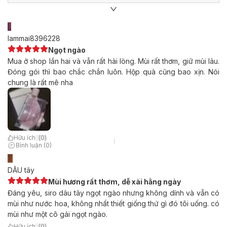
L
lammai8396228
Ngọt ngào
Mua ở shop lần hai và vẫn rất hài lòng. Mùi rất thơm, giữ mùi lâu.
Đóng gói thì bao chắc chắn luôn. Hộp quà cũng bao xịn. Nói
chung là rất mê nha
Hữu ích
(
0
)
Bình luận (0)
T
DÂU tây
Mùi hương rất thơm, dễ xài hằng ngày
Đáng yêu, siro dâu tây ngọt ngào nhưng không dính và vẫn có
mùi như nước hoa, không nhất thiết giống thứ gì đó tôi uống. có
mùi như một cô gái ngọt ngào.
Hữu ích
(
0
)