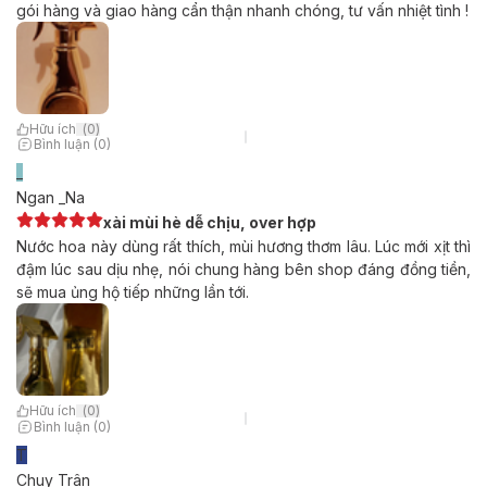
gói hàng và giao hàng cẩn thận nhanh chóng, tư vấn nhiệt tình !
Hữu ích
(
0
)
Bình luận (0)
_
Ngan _Na
xài mùi hè dễ chịu, over hợp
Nước hoa này dùng rất thích, mùi hương thơm lâu. Lúc mới xịt thì
đậm lúc sau dịu nhẹ, nói chung hàng bên shop đáng đồng tiền,
sẽ mua ủng hộ tiếp những lần tới.
Hữu ích
(
0
)
Bình luận (0)
T
Chuy Trân