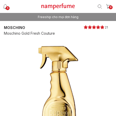
0
5
Freeship cho mọi đơn hàng
Thương hiệu nước hoa uy tín từ 2013
MOSCHINO
21
Moschino Gold Fresh Couture