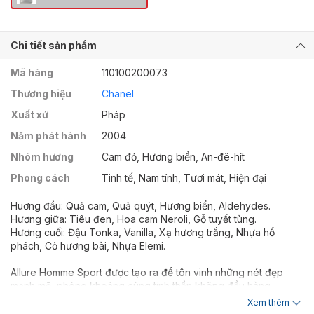
Chi tiết sản phẩm
Mã hàng
110100200073
Thương hiệu
Chanel
Xuất xứ
Pháp
Năm phát hành
2004
Nhóm hương
Cam đỏ, Hương biển, An-đê-hít
Phong cách
Tinh tế, Nam tính, Tươi mát, Hiện đại
Huơng đầu: Quả cam, Quả quýt, Hương biển, Aldehydes.
Hương giữa: Tiêu đen, Hoa cam Neroli, Gỗ tuyết tùng.
Hương cuối: Đậu Tonka, Vanilla, Xạ hương trắng, Nhựa hổ
phách, Cỏ hương bài, Nhựa Elemi.
Allure Homme Sport được tạo ra để tôn vinh những nét đẹp
mạnh mẽ, phóng khoáng cùng tinh thần không đầu hàng,
không bỏ cuộc của thể thao. Được thiết kế lại từ người anh
Xem thêm
Allure Homme đi trước, thêm thắt và điều chỉnh lại những yếu tố