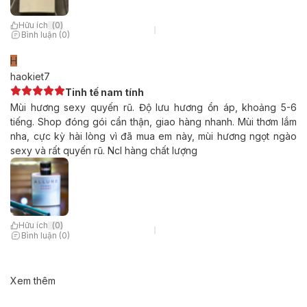
Hữu ích
(
0
)
Bình luận (0)
H
haokiet7
Tinh tế nam tính
Mùi hương sexy quyến rũ. Độ lưu hương ổn áp, khoảng 5-6
tiếng. Shop đóng gói cẩn thận, giao hàng nhanh. Mùi thơm lắm
nha, cực kỳ hài lòng vì đã mua em này, mùi hương ngọt ngào
sexy và rất quyến rũ. Ncl hàng chất lượng
Hữu ích
(
0
)
Bình luận (0)
Xem thêm