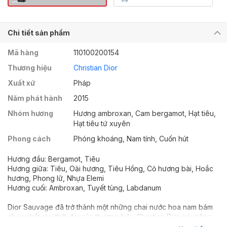
Chi tiết sản phẩm
Mã hàng
110100200154
Thương hiệu
Christian Dior
Xuất xứ
Pháp
Năm phát hành
2015
Nhóm hương
Hương ambroxan, Cam bergamot, Hạt tiêu,
Hạt tiêu tứ xuyên
Phong cách
Phóng khoáng, Nam tính, Cuốn hút
Hương đầu: Bergamot, Tiêu
Hương giữa: Tiêu, Oải hương, Tiêu Hồng, Cỏ hương bài, Hoắc
hương, Phong lữ, Nhựa Elemi
Hương cuối: Ambroxan, Tuyết tùng, Labdanum
Dior Sauvage đã trở thành một những chai nước hoa nam bám
chạy nhất mọi thời đại của thương hiệu Christian Dior nói riêng,
và của thị trường nước hoa quốc tế nói chung.