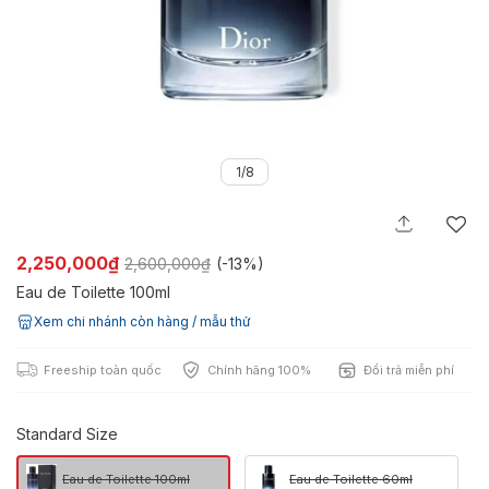
1/8
2,250,000₫
2,600,000₫
(-
13%
)
Eau de Toilette 100ml
Xem chi nhánh còn hàng / mẫu thử
Freeship toàn quốc
Chính hãng 100%
Đổi trả miễn phí
Standard Size
Eau de Toilette 100ml
Eau de Toilette 60ml