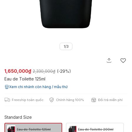
1/3
1,650,000₫
2,330,000₫
(-
29%
)
Eau de Toilette 125ml
Xem chi nhánh còn hàng / mẫu thử
Freeship toàn quốc
Chính hãng 100%
Đổi trả miễn phí
Standard Size
Eau de Toilette 125ml
Eau de Toilette 200ml