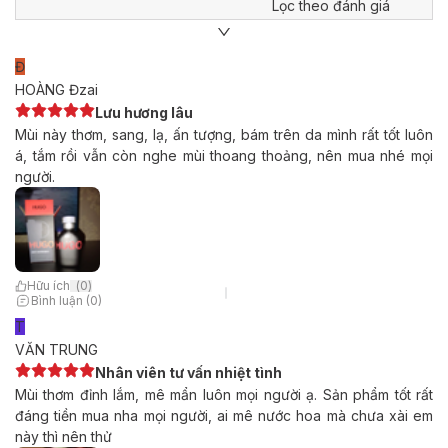
Lọc theo đánh giá
Đ
HOÀNG Đzai
Lưu hương lâu
Mùi này thơm, sang, lạ, ấn tượng, bám trên da mình rất tốt luôn
á, tắm rồi vẫn còn nghe mùi thoang thoảng, nên mua nhé mọi
người.
Hữu ích
(
0
)
Bình luận (0)
T
VĂN TRUNG
Nhân viên tư vấn nhiệt tình
Mùi thơm đỉnh lắm, mê mẩn luôn mọi người ạ. Sản phẩm tốt rất
đáng tiền mua nha mọi người, ai mê nước hoa mà chưa xài em
này thì nên thử