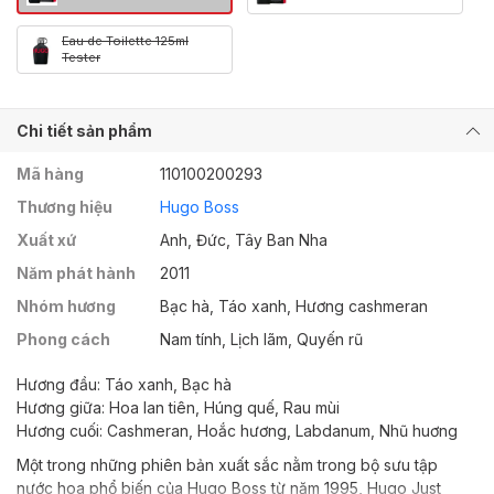
Eau de Toilette 125ml
Tester
Chi tiết sản phẩm
Mã hàng
110100200293
Thương hiệu
Hugo Boss
Xuất xứ
Anh, Đức, Tây Ban Nha
Năm phát hành
2011
Nhóm hương
Bạc hà, Táo xanh, Hương cashmeran
Phong cách
Nam tính, Lịch lãm, Quyến rũ
Hương đầu: Táo xanh, Bạc hà
Hương giữa: Hoa lan tiên, Húng quế, Rau mùi
Hương cuối: Cashmeran, Hoắc hương, Labdanum, Nhũ huơng
Một trong những phiên bản xuất sắc nằm trong bộ sưu tập
nước hoa phổ biến của Hugo Boss từ năm 1995, Hugo Just