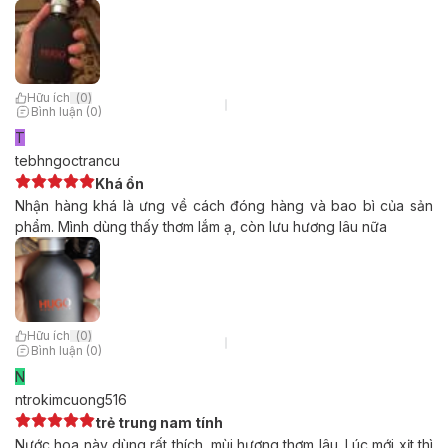
Hữu ích
(
0
)
Bình luận (0)
T
tebhngoctrancu
Khá ổn
Nhận hàng khá là ưng về cách đóng hàng và bao bì của sản
phẩm. Mình dùng thấy thơm lắm ạ, còn lưu hương lâu nữa
Hữu ích
(
0
)
Bình luận (0)
N
ntrokimcuong516
trẻ trung nam tính
Nước hoa này dùng rất thích, mùi hương thơm lâu. Lúc mới xịt thì