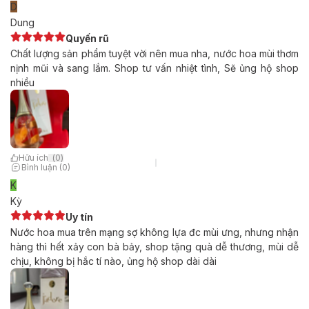
D
Dung
Quyến rũ
Chất lượng sản phẩm tuyệt vời nên mua nha, nước hoa mùi thơm
nịnh mũi và sang lắm. Shop tư vấn nhiệt tình, Sẽ ủng hộ shop
nhiều
Hữu ích
(
0
)
Bình luận (0)
K
Kỳ
Uy tín
Nước hoa mua trên mạng sợ không lựa đc mùi ưng, nhưng nhận
hàng thì hết xảy con bà bảy, shop tặng quà dễ thương, mùi dễ
chịu, không bị hắc tí nào, ủng hộ shop dài dài