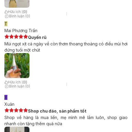
Hữu ích
(
0
)
Bình luận (0)
T
Mai Phương Trần
Quyến rũ
Mùi ngọt xịt cả ngày về còn thơm thoang thoảng có điều mùi hơi
đứng tuổi một chút
Hữu ích
(
0
)
Bình luận (0)
X
Xuân
Shop chu đáo, sản phẩm tốt
Shop về hàng là mua liền, mẹ mình mê lắm luôn, shop giao
nhanh còn tặng thêm quà nữa