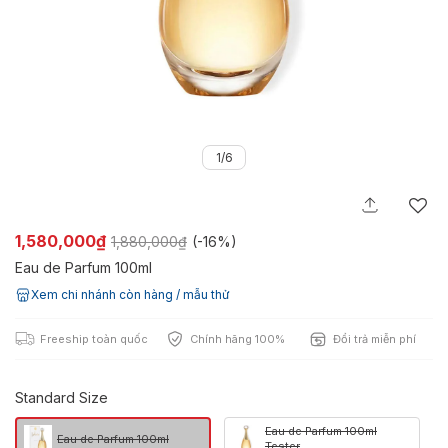
1/6
1,580,000₫
1,880,000₫
(-
16%
)
Eau de Parfum 100ml
Xem chi nhánh còn hàng / mẫu thử
Freeship toàn quốc
Chính hãng 100%
Đổi trả miễn phí
Standard Size
Eau de Parfum 100ml
Eau de Parfum 100ml
Tester