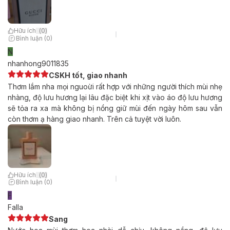
Hữu ích
(
0
)
Bình luận (0)
N
nhanhong9011835
CSKH tốt, giao nhanh
Thơm lắm nha mọi nguoừi rất hợp với những người thích mùi nhẹ
nhàng, độ lưu hương lại lâu đặc biệt khi xịt vào áo độ lưu hương
sẽ tỏa ra xa mà không bị nồng giữ mùi đến ngày hôm sau vẫn
còn thơm ạ hàng giao nhanh. Trên cả tuyệt vời luôn.
Hữu ích
(
0
)
Bình luận (0)
F
Falla
Sang