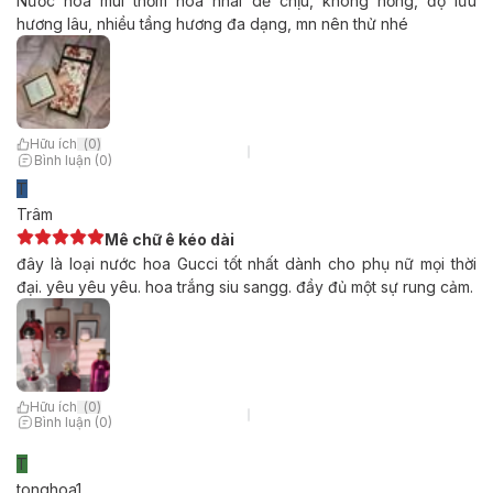
Nước hoa mùi thơm hoa nhài dễ chịu, không nồng, độ lưu
hương lâu, nhiều tầng hương đa dạng, mn nên thử nhé
Hữu ích
(
0
)
Bình luận (0)
T
Trâm
Mê chữ ê kéo dài
đây là loại nước hoa Gucci tốt nhất dành cho phụ nữ mọi thời
đại. yêu yêu yêu. hoa trắng siu sangg. đầy đủ một sự rung cảm.
Hữu ích
(
0
)
Bình luận (0)
T
tonghoa1