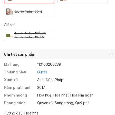
Eau de Parfum 30ml
Giftset
Eau de Parfum 100ml &
Eau de Parfum 10ml &
Lotion Dưỡng Da 100ml
Chi tiết sản phẩm
Mã hàng
110100200239
Thương hiệu
Gucci
Xuất xứ
Anh, Đức, Pháp
Năm phát hành
2017
Nhóm hương
Hoa huệ, Hoa nhài, Hoa kim ngân
Phong cách
Quyến rũ, Sang trọng, Quý phái
Hương đầu: Hoa nhài