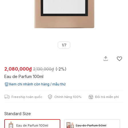
1/7
2,080,000₫
2,130,000₫
(-
2%
)
Eau de Parfum 100ml
Xem chi nhánh còn hàng / mẫu thử
Freeship toàn quốc
Chính hãng 100%
Đổi trả miễn phí
Standard Size
Eau de Parfum 100ml
Eau de Parfum 50ml