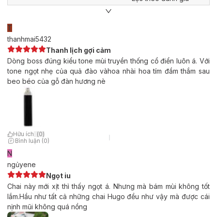
T
thanhmai5432
Thanh lịch gợi cảm
Dòng boss đúng kiểu tone mùi truyền thống cổ điển luôn á. Với
tone ngọt nhẹ của quả đào vàhoa nhài hoa tím đầm thắm sau
beo béo của gỗ đàn hương nè
Hữu ích
(
0
)
Bình luận (0)
N
ngủyene
Ngọt iu
Chai này mới xịt thì thấy ngọt á. Nhưng mà bám mùi không tốt
lắm.Hầu như tất cả những chai Hugo đều như vậy mà được cái
nịnh mũi không quá nồng