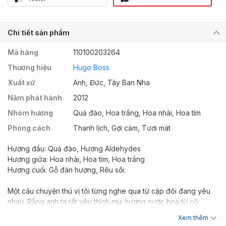
Chi tiết sản phẩm
Mã hàng
110100203264
Thương hiệu
Hugo Boss
Xuất xứ
Anh, Đức, Tây Ban Nha
Năm phát hành
2012
Nhóm hương
Quả đào, Hoa trắng, Hoa nhài, Hoa tím
Phong cách
Thanh lịch, Gợi cảm, Tươi mát
Hương đầu: Quả đào, Hương Aldehydes
Hương giữa: Hoa nhài, Hoa tím, Hoa trắng
Hương cuối: Gỗ đàn hương, Rêu sồi.
Một câu chuyện thú vị tôi từng nghe qua từ cặp đôi đang yêu
nhau. Rằng anh ta rất yêu thích mùi hương nước hoa từ cô
người yêu đến nỗi đã thuyết phục thành công cô nàng xịt chai
Xem thêm
nước hoa đó cho mỗi lần hẹn hò của hai người. Hugo Boss Nuit