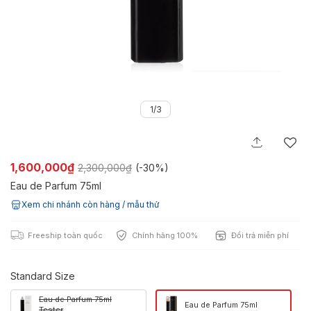
1/3
1,600,000₫
2,300,000₫
(-
30%
)
Eau de Parfum 75ml
Xem chi nhánh còn hàng / mẫu thử
Freeship toàn quốc
Chính hãng 100%
Đổi trả miễn phí
Standard Size
Eau de Parfum 75ml
Eau de Parfum 75ml
Tester