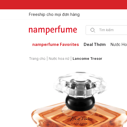
Freeship cho mọi đơn hàng
Thương hiệu nước hoa uy tín từ 2013
namperfume Favorites
Deal Thơm
Nước Ho
Trang chủ
|
Nước hoa nữ
|
Lancome Tresor