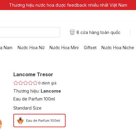
Thương hiệu nước hoa được feedback nhiều nhất Việt Nam
8 cửa hàng toàn quốc
a Nam
Nước Hoa Nữ
Nước Hoa Mini
Giftset
Nước Hoa Niche
Lancome Tresor
0
đánh giá
Thương hiệu:
Lancome
Eau de Parfum 100ml
Standard Size
Eau de Parfum 100ml