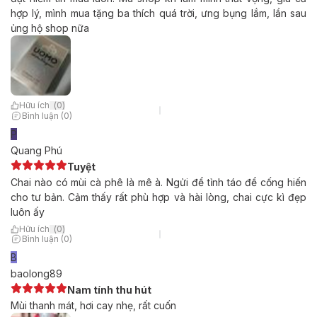
hợp lý, mình mua tặng ba thích quá trời, ưng bụng lắm, lần sau
ủng hộ shop nữa
Hữu ích
(
0
)
Bình luận (0)
P
Quang Phú
Tuyệt
Chai nào có mùi cà phê là mê à. Ngửi để tỉnh táo để cống hiến
cho tư bản. Cảm thấy rất phù hợp và hài lòng, chai cực kì đẹp
luôn ấy
Hữu ích
(
0
)
Bình luận (0)
B
baolong89
Nam tính thu hút
Mùi thanh mát, hơi cay nhẹ, rất cuốn