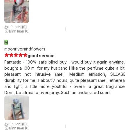
Hữu ích
(
0
)
Bình luận (0)
M
moonriverandflowers
good service
Fantastic - 100% safe blind buy. I would buy it again anytime.I
bought a 100 ml for my husband I like the perfume quite a bit,
pleasant not intrusive smell. Medium emission, SILLAGE
durability for me is about 7 hours, quite pleasant smell, ethereal
and light, a little more youthful - overall a great fragrance.
Don't be afraid to overspray. Such an underrated scent.
Hữu ích
(
0
)
Bình luận (0)