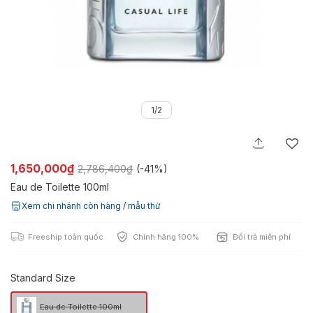
1/2
1,650,000₫
2,786,400₫
(-
41%
)
Eau de Toilette 100ml
Xem chi nhánh còn hàng / mẫu thử
Freeship toàn quốc
Chính hãng 100%
Đổi trả miễn phí
Standard Size
Eau de Toilette 100ml