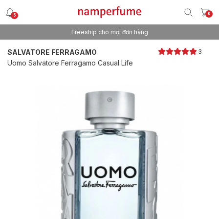
0
5
Freeship cho mọi đơn hàng
Thương hiệu nước hoa uy tín từ 2013
SALVATORE FERRAGAMO
3
Uomo Salvatore Ferragamo Casual Life