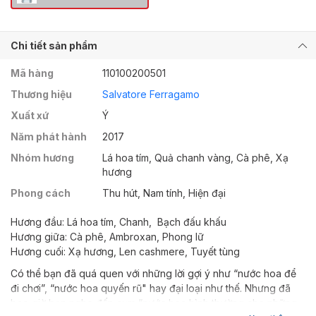
Chi tiết sản phẩm
Mã hàng
110100200501
Thương hiệu
Salvatore Ferragamo
Xuất xứ
Ý
Năm phát hành
2017
Nhóm hương
Lá hoa tím, Quả chanh vàng, Cà phê, Xạ
hương
Phong cách
Thu hút, Nam tính, Hiện đại
Hương đầu: Lá hoa tím, Chanh, Bạch đấu khấu
Hương giữa: Cà phê, Ambroxan, Phong lữ
Hương cuối: Xạ hương, Len cashmere, Tuyết tùng
Có thể bạn đã quá quen với những lời gợi ý như “nước hoa để
đi chơi”, “nước hoa quyến rũ" hay đại loại như thế. Nhưng đã
bao giờ bạn nghe đến cụm “nước hoa bình thường cho những