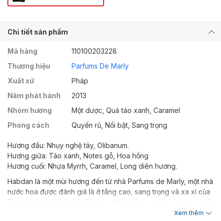
Chi tiết sản phẩm
Mã hàng
110100203228
Thương hiệu
Parfums De Marly
Xuất xứ
Pháp
Năm phát hành
2013
Nhóm hương
Một dược, Quả táo xanh, Caramel
Phong cách
Quyến rũ, Nổi bật, Sang trọng
Hương đầu: Nhụy nghệ tây, Olibanum.
Hương giữa: Táo xanh, Notes gỗ, Hoa hồng
Hương cuối: Nhựa Myrrh, Caramel, Long diên hương.
Habdan là một mùi hương đến từ nhà Parfums de Marly, một nhà
nước hoa được đánh giá là ở tầng cao, sang trọng và xa xỉ của
Pháp. Habdan thuộc họ Phương Đông (Oriental) và được ra mắt
vào năm 2013.
Xem thêm