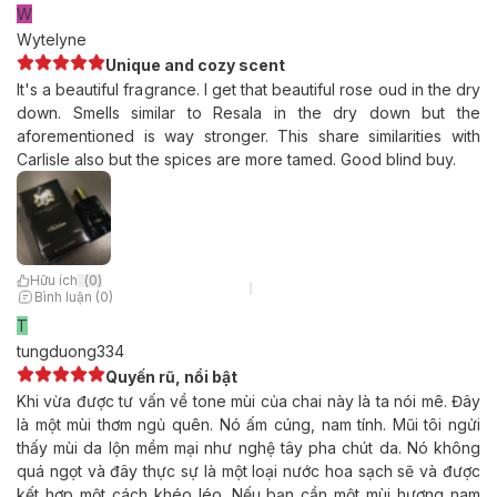
W
Wytelyne
Unique and cozy scent
It's a beautiful fragrance. I get that beautiful rose oud in the dry
down. Smells similar to Resala in the dry down but the
aforementioned is way stronger. This share similarities with
Carlisle also but the spices are more tamed. Good blind buy.
Hữu ích
(
0
)
Bình luận (0)
T
tungduong334
Quyến rũ, nổi bật
Khi vừa được tư vấn về tone mùi của chai này là ta nói mê. Đây
là một mùi thơm ngủ quên. Nó ấm cúng, nam tính. Mũi tôi ngửi
thấy mùi da lộn mềm mại như nghệ tây pha chút da. Nó không
quá ngọt và đây thực sự là một loại nước hoa sạch sẽ và được
kết hợp một cách khéo léo. Nếu bạn cần một mùi hương nam