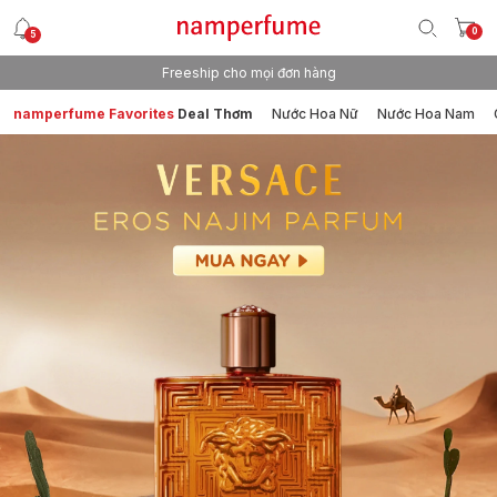
0
5
Freeship cho mọi đơn hàng
namperfume Favorites
Deal Thơm
Nước Hoa Nữ
Nước Hoa Nam