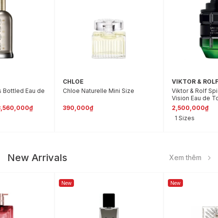
CHLOE
VIKTOR & ROL
 Bottled Eau de
Chloe Naturelle Mini Size
Viktor & Rolf S
Vision Eau de To
3,560,000₫
390,000₫
2,500,000₫
1 Sizes
New Arrivals
Xem thêm
New
New