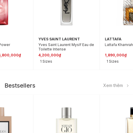
YVES SAINT LAURENT
LATTAFA
 Power
Yves Saint Laurent Myslf Eau de
Lattafa Khamra
Toilette Intense
4,800,000₫
4,200,000₫
1,890,000₫
1 Sizes
1 Sizes
Bestsellers
Xem thêm