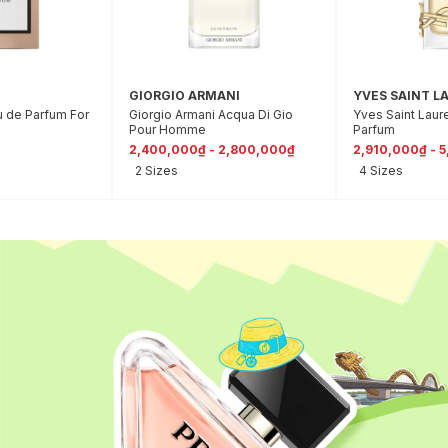
GIORGIO ARMANI
YVES SAINT L
u de Parfum For
Giorgio Armani Acqua Di Gio
Yves Saint Laur
Pour Homme
Parfum
2,400,000₫ - 2,800,000₫
2,910,000₫ - 
2 Sizes
4 Sizes