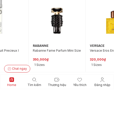
RABANNE
VERSACE
it Precieux I
Rabanne Fame Parfum Mini Size
Versace Eros En
350,000₫
320,000₫
1 Sizes
1 Sizes
Chat ngay
Giftset
Home
Tìm kiếm
Thương hiệu
Yêu thích
Đăng nhập
Xem thêm