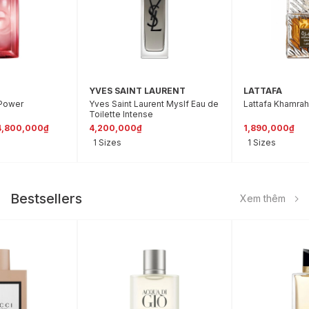
YVES SAINT LAURENT
LATTAFA
 Power
Yves Saint Laurent Myslf Eau de
Lattafa Khamra
Toilette Intense
4,800,000₫
4,200,000₫
1,890,000₫
1 Sizes
1 Sizes
Bestsellers
Xem thêm