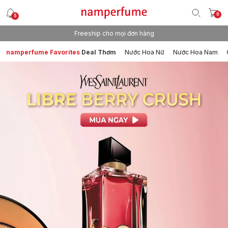
0
5
Freeship cho mọi đơn hàng
namperfume Favorites
Deal Thơm
Nước Hoa Nữ
Nước Hoa Nam