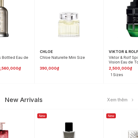
CHLOE
VIKTOR & ROL
 Bottled Eau de
Chloe Naturelle Mini Size
Viktor & Rolf S
Vision Eau de To
3,560,000₫
390,000₫
2,500,000₫
1 Sizes
New Arrivals
Xem thêm
New
New