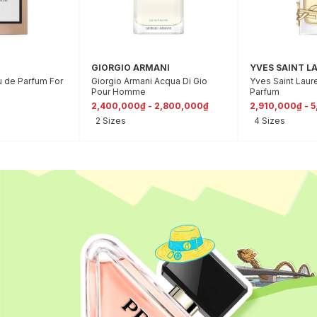
GIORGIO ARMANI
YVES SAINT L
u de Parfum For
Giorgio Armani Acqua Di Gio
Yves Saint Laur
Pour Homme
Parfum
2,400,000₫ - 2,800,000₫
2,910,000₫ - 
2 Sizes
4 Sizes