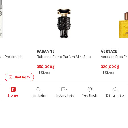
RABANNE
VERSACE
it Precieux I
Rabanne Fame Parfum Mini Size
Versace Eros En
350,000₫
320,000₫
1 Sizes
1 Sizes
Chat ngay
Giftset
Home
Tìm kiếm
Thương hiệu
Yêu thích
Đăng nhập
Xem thêm