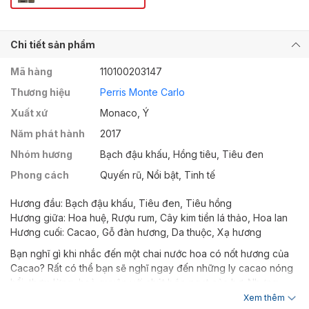
Chi tiết sản phẩm
Mã hàng
110100203147
Thương hiệu
Perris Monte Carlo
Xuất xứ
Monaco, Ý
Năm phát hành
2017
Nhóm hương
Bạch đậu khấu, Hồng tiêu, Tiêu đen
Phong cách
Quyến rũ, Nổi bật, Tinh tế
Hương đầu: Bạch đậu khấu, Tiêu đen, Tiêu hồng
Hương giữa: Hoa huệ, Rượu rum, Cây kim tiền lá thảo, Hoa lan
Hương cuối: Cacao, Gỗ đàn hương, Da thuộc, Xạ hương
Bạn nghĩ gì khi nhắc đến một chai nước hoa có nốt hương của
Cacao? Rất có thể bạn sẽ nghĩ ngay đến những ly cacao nóng
hổi, thơm lừng, hoà quyện với chút béo ngọt của bơ. Nhưng
Cacao Azteque không giống như những gì bạn đang tưởng
Xem thêm