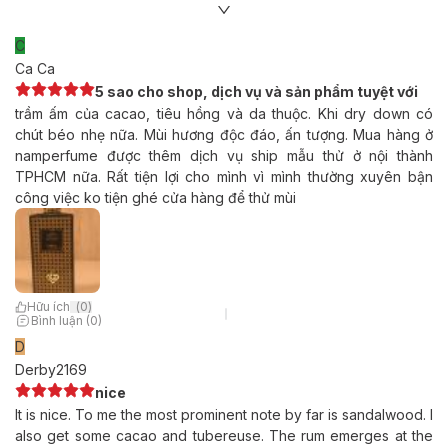
C
Ca Ca
5 sao cho shop, dịch vụ và sản phẩm tuyệt với
trầm ấm của cacao, tiêu hồng và da thuộc. Khi dry down có
chút béo nhẹ nữa. Mùi hương độc đáo, ấn tượng. Mua hàng ở
namperfume được thêm dịch vụ ship mẫu thử ở nội thành
TPHCM nữa. Rất tiện lợi cho mình vì mình thường xuyên bận
công việc ko tiện ghé cửa hàng để thử mùi
Hữu ích
(
0
)
Bình luận (0)
D
Derby2169
nice
It is nice. To me the most prominent note by far is sandalwood. I
also get some cacao and tubereuse. The rum emerges at the