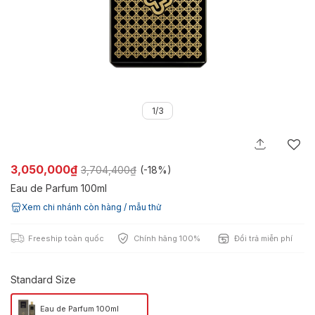
1/3
3,050,000₫
3,704,400₫
(-
18%
)
Eau de Parfum 100ml
Xem chi nhánh còn hàng / mẫu thử
Freeship toàn quốc
Chính hãng 100%
Đổi trả miễn phí
Standard Size
Eau de Parfum 100ml