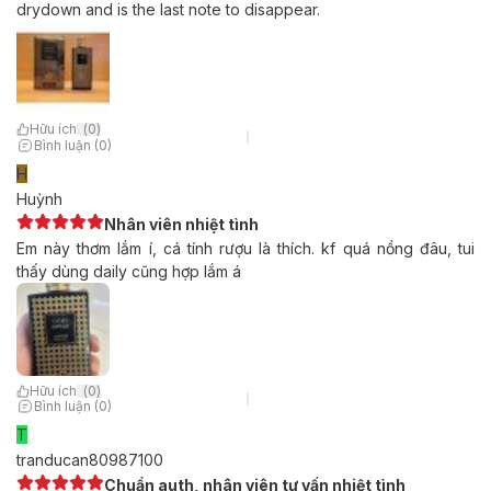
drydown and is the last note to disappear.
Hữu ích
(
0
)
Bình luận (0)
H
Huỳnh
Nhân viên nhiệt tình
Em này thơm lắm í, cá tính rượu là thích. kf quá nồng đâu, tui
thấy dùng daily cũng hợp lắm á
Hữu ích
(
0
)
Bình luận (0)
T
tranducan80987100
Chuẩn auth, nhân viên tư vấn nhiệt tình