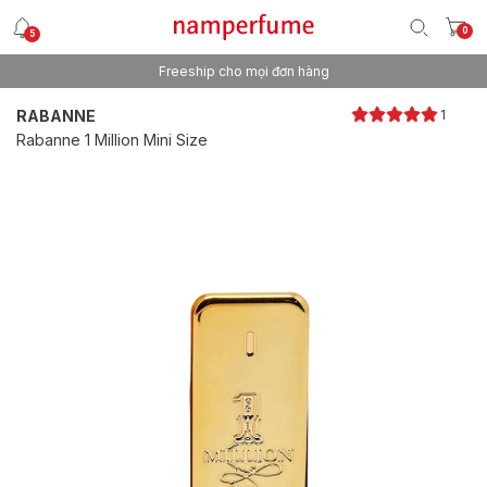
0
5
Freeship cho mọi đơn hàng
Thương hiệu nước hoa uy tín từ 2013
RABANNE
1
Rabanne 1 Million Mini Size