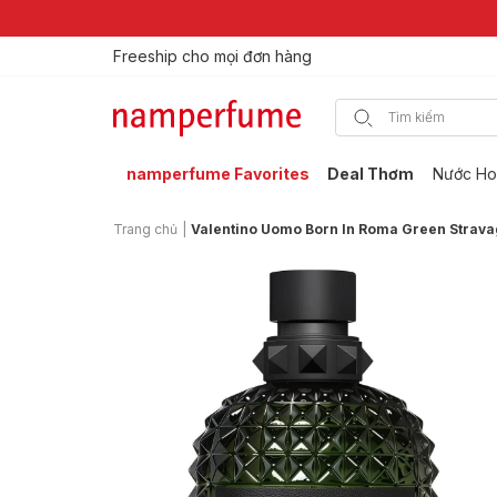
Freeship cho mọi đơn hàng
Thương hiệu nước hoa uy tín từ 2013
namperfume Favorites
Deal Thơm
Nước Ho
Trang chủ
|
Valentino Uomo Born In Roma Green Strav