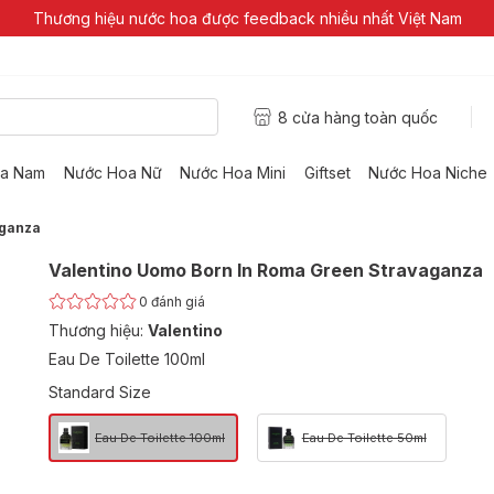
Thương hiệu nước hoa được feedback nhiều nhất Việt Nam
8 cửa hàng toàn quốc
a Nam
Nước Hoa Nữ
Nước Hoa Mini
Giftset
Nước Hoa Niche
aganza
Valentino Uomo Born In Roma Green Stravaganza
0
đánh giá
Thương hiệu:
Valentino
Eau De Toilette 100ml
Standard Size
Eau De Toilette 100ml
Eau De Toilette 50ml