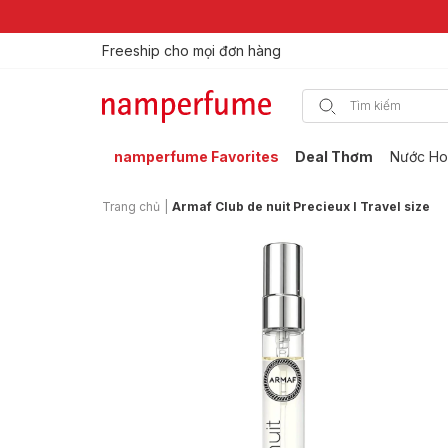
Freeship cho mọi đơn hàng
Thương hiệu nước hoa uy tín từ 2013
namperfume Favorites
Deal Thơm
Nước Ho
Trang chủ
|
Armaf Club de nuit Precieux I Travel size