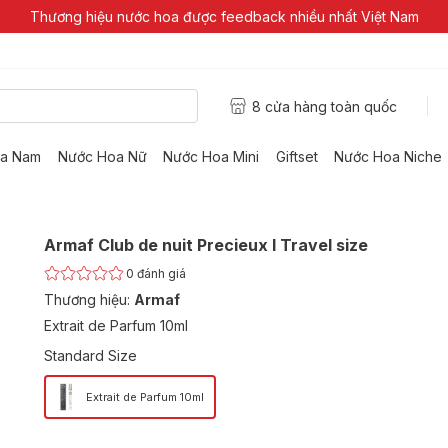
Thương hiệu nước hoa được feedback nhiều nhất Việt Nam
8 cửa hàng toàn quốc
a Nam
Nước Hoa Nữ
Nước Hoa Mini
Giftset
Nước Hoa Niche
Armaf Club de nuit Precieux I Travel size
0
đánh giá
Thương hiệu:
Armaf
Extrait de Parfum 10ml
Standard Size
Extrait de Parfum 10ml