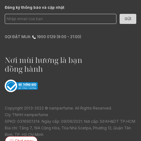
Đăng ký thông báo và cập nhật
GỬI
GỌI ĐẶT MUA:
1900 0129 (9:00 - 21:00)
Nơi mùi hương là bạn
đồng hành
Copyright 2013-2022 © namperfume. All Rights Reserved.
Cty TNHH namperfume
GPKD: 0316901314. Ngày cấp: 09/06/2021. Nơi cấp: Sở KH&DT TP.HCM
Địa chỉ: Tầng 7, 19A Cộng Hòa, Tòa Nhà Scetpa, Phường 12, Quận Tân
Bình, TP. Hồ Chí Minh
Chat ngay