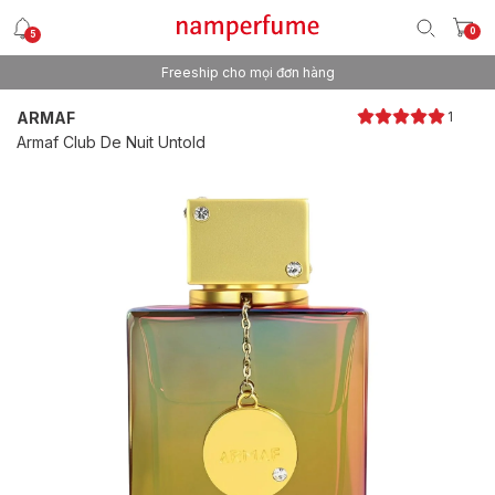
0
5
Freeship cho mọi đơn hàng
Thương hiệu nước hoa uy tín từ 2013
ARMAF
1
Armaf Club De Nuit Untold