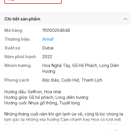
Chi tiết sản phẩm
Mã hàng
110100204648
Thương hiệu
Armaf
Xuất xứ
Dubai
Năm phát hành
2022
Nhóm hương
Hoa Nghệ Tây, Gỗ Hổ Phách, Long Diên
Hương
Phong cách
Độc Đáo, Cuốn Hút, Thanh Lịch
Hương đầu: Saffron, Hoa nhài
Hương giữa: Gỗ hổ phách, Long diên hương
Hương cuối: Nhựa gỗ thông, Tuyết tùng
Những tháng cuối năm khi gió lạnh ùa về, cũng là lúc chúng ta
tạm gác lại những mùi hương Cam chanh hay Hoa cỏ tươi mới
để chào đón những nốt hương Gourmand ngọt ngào, Gỗ trầm
tĩnh hay Gia vị phương đông đầy cháy bỏng. Armaf Club De